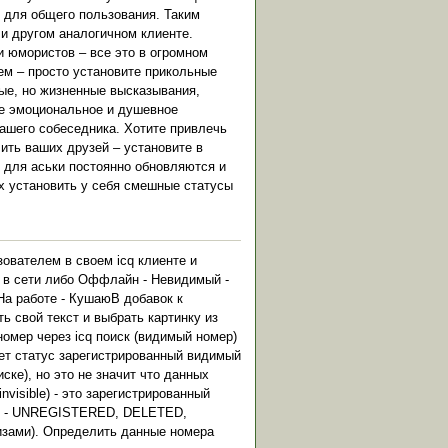
q для общего пользования. Таким
и другом аналогичном клиенте.
 юмористов – все это в огромном
сем – просто установите прикольные
ные, но жизненные высказывания,
ше эмоциональное и душевное
ашего собеседника. Хотите привлечь
ить ваших друзей – установите в
 для аськи постоянно обновляются и
х установить у себя смешные статусы
зователем в своем icq клиенте и
е в сети либо Оффлайн - Невидимый -
 На работе - КушаюВ добавок к
ь свой текст и выбрать картинку из
номер через icq поиск (видимый номер)
меет статус зарегистрированный видимый
ске), но это не значит что данных
visible) - это зарегистрированный
ра. - UNREGISTERED, DELETED,
изами). Определить данные номера