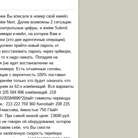
нее Вы вписали в номер свой емейл.
мём Next. Далее возможны 2 ситуации:
 контрольные цифры, и жмём Submit.
римари е-мейл, на которое Вам и
ке (это две идентичные операции).
должен прийти новый пароль от
е восстановить пароль через прймори,
ее то и надо нажать. Попадем на
 (не идет востановление на
 номера. Есть отчаянные головы,
онщик с вероятность 100% поставил
ричём только это будет означать что
дним из 62-х комбинаций. Все варианты
40 105 584 896 комбинаций. 218
40105584896*2(байт символы перевода
е.: 213 222 759 360 Килобайт 208 225
D-массива, ёмкостью 750 Гбайт
. При самой низкой цене: 13690 руб.
ж не говорю об оборудовании, которое
тавим себе, что Вы смогли
ем заоблачную скорость перебора