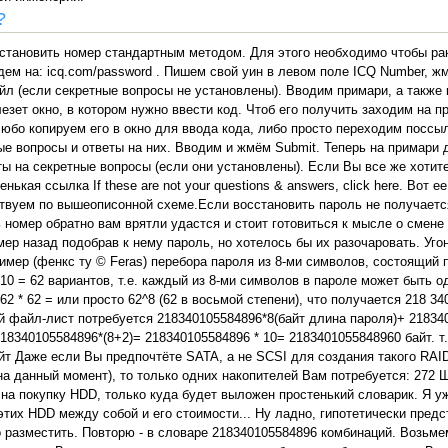
?
сстановить номер стандартным методом. Для этого необходимо чтобы ра
ем на: icq.com/password . Пишем свой уин в левом поле ICQ Number, ж
ейл (если секретные вопросы не установлены). Вводим примари, а также
езет окно, в котором нужно ввести код. Чтоб его получить заходим на п
бо копируем его в окно для ввода кода, либо просто переходим поссыл
е вопросы и ответы на них. Вводим и жмём Submit. Теперь на примари 
еты на секретные вопросы (если они установлены). Если Вы все же хотит
нькая ссылка If these are not your questions & answers, click here. Вот 
твуем по вышеописонной схеме.Если восстановить пароль не получается
 номер обратно вам врятли удастся и стоит готовиться к мысле о смене
ер назад подобрав к нему пароль, но хотелось бы их разочаровать. Уг
мер (фенкс ту © Feras) перебора пароля из 8-ми символов, состоящий п
10 = 62 вариантов, т.е. каждый из 8-ми символов в пароле может быть о
 * 62 * 62 = или просто 62^8 (62 в восьмой степени), что получается 218 3
й файл-лист потребуется 218340105584896*8(байт длина пароля)+ 2183
18340105584896*(8+2)= 218340105584896 * 10= 2183401055848960 байт. т.
айт Даже если Вы предпочтёте SATA, а не SCSI для создания такого RAI
а данный момент), то только одних накопителей Вам потребуется: 272 Шт
т на покупку HDD, только куда будет выложен простенький словарик. Я у
этих HDD между собой и его стоимости... Ну ладно, гипотетически предс
о разместить. Повторю - в словаре 218340105584896 комбинаций. Возьм