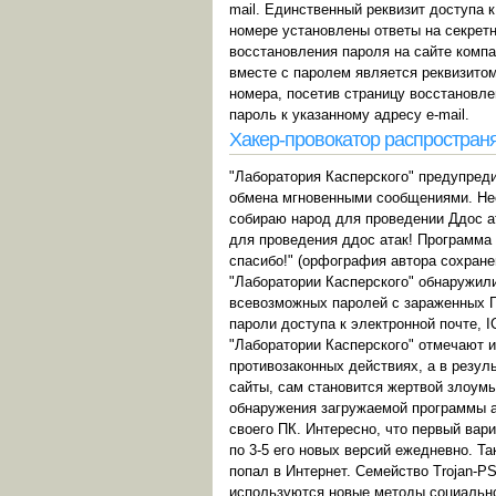
mail. Единственный реквизит доступа к
номере установлены ответы на секретн
восстановления пароля на сайте компа
вместе с паролем является реквизитом
номера, посетив страницу восстановле
пароль к указанному адресу e-mail.
Хакер-провокатор распространя
"Лаборатория Касперского" предупред
обмена мгновенными сообщениями. Нес
собираю народ для проведении Ддос ат
для проведения ддос атак! Программа 
спасибо!" (орфография автора сохране
"Лаборатории Касперского" обнаружили
всевозможных паролей с зараженных П
пароли доступа к электронной почте, 
"Лаборатории Касперского" отмечают 
противозаконных действиях, а в резул
сайты, сам становится жертвой злоум
обнаружения загружаемой программы а
своего ПК. Интересно, что первый вар
по 3-5 его новых версий ежедневно. Т
попал в Интернет. Семейство Trojan-P
используются новые методы социальн