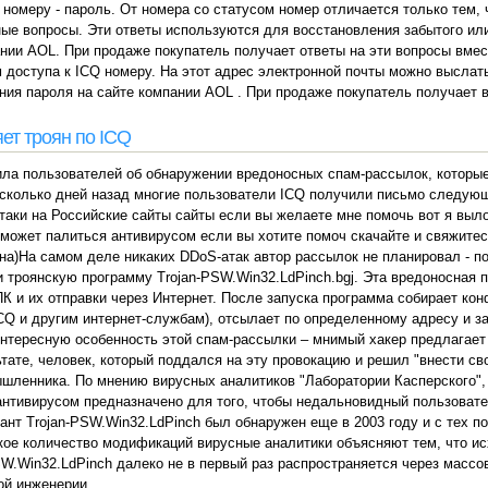
 номеру - пароль. От номера со статусом номер отличается только тем, 
ые вопросы. Эти ответы используются для восстановления забытого или
нии AOL. При продаже покупатель получает ответы на эти вопросы вмест
 доступа к ICQ номеру. На этот адрес электронной почты можно выслат
ния пароля на сайте компании AOL . При продаже покупатель получает 
ет троян по ICQ
ила пользователей об обнаружении вредоносных спам-рассылок, которы
колько дней назад многие пользователи ICQ получили письмо следующ
аки на Российские сайты сайты если вы желаете мне помочь вот я вылож
может палиться антивирусом если вы хотите помоч скачайте и свяжитесь
на)На самом деле никаких DDoS-атак автор рассылок не планировал - п
 троянскую программу Trojan-PSW.Win32.LdPinch.bgj. Эта вредоносная 
К и их отправки через Интернет. После запуска программа собирает ко
ICQ и другим интернет-службам), отсылает по определенному адресу и з
интересную особенность этой спам-рассылки – мнимый хакер предлагает
ьтате, человек, который поддался на эту провокацию и решил "внести св
ышленника. По мнению вирусных аналитиков "Лаборатории Касперского"
нтивирусом предназначено для того, чтобы недальновидный пользоват
иант Trojan-PSW.Win32.LdPinch был обнаружен еще в 2003 году и с тех п
акое количество модификаций вирусные аналитики объясняют тем, что и
SW.Win32.LdPinch далеко не в первый раз распространяется через массо
ой инженерии.