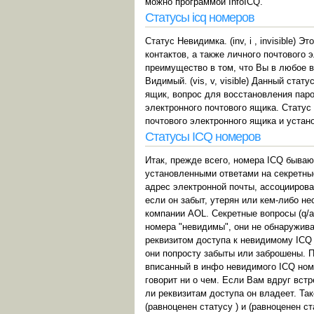
можно программой InfoICQ.
Статусы icq номеров
Статус Невидимка. (inv, i , invisible)
контактов, а также личного почтового 
преимущество в том, что Вы в любое 
Видимый. (vis, v, visible) Данный ста
ящик, вопрос для восстановления паро
электронного почтового ящика. Статус 
почтового электронного ящика и устан
Статусы ICQ номеров
Итак, прежде всего, номера ICQ бывают н
установленными ответами на секретные в
адрес электронной почты, ассоциирован
если он забыт, утерян или кем-либо н
компании AOL. Секретные вопросы (q/a
номера "невидимы", они не обнаружива
реквизитом доступа к невидимому ICQ 
они попросту забыты или заброшены. П
вписанный в инфо невидимого ICQ номе
говорит ни о чем. Если Вам вдруг встр
ли реквизитам доступа он владеет. Так
(равноценен статусу ) и (равноценен ст