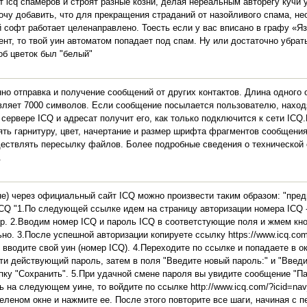
icq спамеров и строят разные козни, делая нереальным авторегу кучи 
очу добавить, что для прекращения страданий от назойливого спама, н
ий софт работает целенаправлено. Тоесть если у вас вписано в графу «Я
нт, то твой уин автоматом попадает под спам. Ну или достаточно убрат
тоб цветок был "белый"
но отправка и получение сообщений от других контактов. Длина одного
вляет 7000 символов. Если сообщение посылается пользователю, нахо
а сервере ICQ и адресат получит его, как только подключится к сети IC
ь гарнитуру, цвет, начертание и размер шрифта фрагментов сообщения,
ествлять пересылку файлов. Более подробные сведения о технической
.
не) через официальный сайт ICQ можно произвести таким образом: "пред
CQ "1.По следующей ссылке идем на страницу авторизации номера ICQ 
php. 2.Вводим номер ICQ и пароль ICQ в соответстующие поля и жмем кно
но. 3.После успешной авторизации копируете ссылку https://www.icq.com
ек вводите свой уин (номер ICQ). 4.Переходите по ссылке и попадаете в 
ти действующий пароль, затем в поля "Введите новый пароль:" и "Введи
ку "Сохранить". 5.При удачной смене пароля вы увидите сообщение "Па
 на следующем уине, то войдите по ссылке http://www.icq.com/?icid=nav
еленом окне и нажмите ее. После этого повторите все шаги, начиная с п