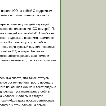
 пароля ICQ на сайте! С подробным
 котором хотим сменить пароль, и
 В первое поле вводим действующий
пасное использование ICQ номера". По
as changed successfully!". Ошибка на
 может содержать ваше имя, фамилию
нить» Поставьте курсор в любое
т хоть один русский символ, появиться
роля на ICQ номере. Так же не
ается авторизировать ваш номер и
жете сменить его, так же как и пароль
ерняка знаете, что такое статусы
ьное состояние или просто передать
сего небольшая иконка и текст рядом с
дпочитает устанавливать у себя в
а человек. Если вы в статусе
т как-нибудь даже прокомментировать.
 голову? В этом случае на помощь