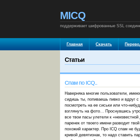
MICQ
поддерживает шифрованные SSL соедин
Главная
Скачать
Перев
Статьи
Спам по ICQ..
Наверняка многие пользователи, имеющ
сидишь ты, попиваешь пивко и вдруг с
посмотреть на ее сиськи или что-нибу
взглянуть на фото… Проснувшись утром
все твои пасы улетели к «неизвестной 
паренек от твоего имени разводит твой
похожий характер. Про ICQ спам не бу
кривой девятизнак, то надо ставить па