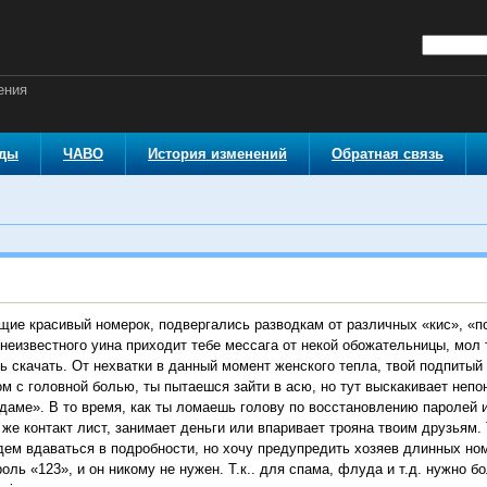
ения
оды
ЧАВО
История изменений
Обратная связь
ие красивый номерок, подвергались разводкам от различных «кис», «по
 неизвестного уина приходит тебе мессага от некой обожательницы, мол 
дь скачать. От нехватки в данный момент женского тепла, твой подпитый
 с головной болью, ты пытаешся зайти в асю, но тут выскакивает непо
даме». В то время, как ты ломаешь голову по восстановлению паролей и 
 же контакт лист, занимает деньги или впаривает трояна твоим друзьям.
дем вдаваться в подробности, но хочу предупредить хозяев длинных ном
роль «123», и он никому не нужен. Т.к.. для спама, флуда и т.д. нужно 