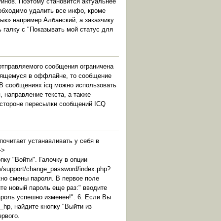
уинов. Поэтому становится актуальнее
еобходимо удалить все инфо, кроме
зык» например Албанский, а заказчику
ь галку с "Показывать мой статус для
 отправляемого сообщения ограничена
дящемуся в оффлайне, то сообщение
Q.В сообщениях icq можно использовать
 направление текста, а также
 стороне пересылки сообщений ICQ
почитает устанавливать у себя в
->
пку "Войти". Галочку в опции
/support/change_password/index.php?
окно смены пароля. В первое поле
те новый пароль еще раз:" вводите
роль успешно изменен!". 6. Если Вы
_hp, найдите кнопку "Выйти из
ервого.