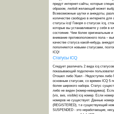
придут интернет-сайты, которые специ
образом, любой желающий может выбрат
Всевозможные шутки и анекдоты, разл
количестве свободно в интернете для 
статусы icq! Говоря о статусах icq, 
которые вы устанавливаете у себя в к
состояние. Чем более оригинальным и 
внимание противоположного пола – выб
качестве статуса какой-нибудь анекдо
пополняются новыми статусами, поэто
ICQ!
Статусы ICQ
Следует различать 2 вида icq статусов
показывающий подключен пользователь 
Отошел либо Ушел - Недоступен либо N/
основным статусам, со времен ICQ 5 п
более широкого набора. Статус сущест
либо не виден (номер-невидимка). Если
(vis, виз, visible) icq номер. Если н
номеров не существует. Данные номера 
(REGISTERED), т.е существующий ном
SUSPENDED - это неработающие, несущ