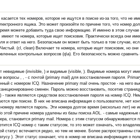
 Это касается тех номеров, которое не ищутся в поиске из-за того, что не
электронного ящика. Это может произойти по причине того, что номер до
время можете добавить туда свою информацию. И именно в этом случае
тус имеют те номера, которые ищет поисковик. Практически всегда они и
ля и ответ на него. Безопасным он может быть только в том случае, ес
Чистый. (cl, clean) Включает те номера, которые ищет поисковик, но они
овленных контрольных вопросов (q\a). Его безопасность можно сравнить
евидимые (invisible, ) и видимые (visible, ). Видимые номера могут иметь 
опросы , , - с почтой (primary mail) для восстановления пароля. Primar
ный с номером ICQ. Назначение primary mail очень простое - на него в
есанкционированно сменен. Пароль можно восстановить, посетив страниц
) - также являются средством восстановления пароля на номер ICQ. Нем
ются при поиске. В них не вписана информация о пользователе, нет конт
номеру является пароль. Эти номера долгое время (несколько лет) не 
о этой причине номера удалены из базы поиска AOL. - самые надежные 
ра, становится primary mail. Номера с этим статусом обнаруживаются п
етится ICQ номер с таким статусом, то это может означать, что владеле
ой статус встечается редко, но тем не менее. Более распространены ста
атусу ). Этот статус означает, что в номер не вписана информация о поль