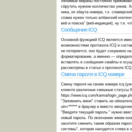
любимые мирабы постоянно прижимают 
сбрутить нужное колличество уинов. Х
ника, из эбаута номера, т.к. спамерск
спама нужен только албанский контенге
веб и поиска" (веб-индикция), ну т.е. ч
Сообщения ICQ
Основной функцией ICQ является имен
возможностями протокола ICQ и соста
не потеряется, оно будет сохранено н
форматирование, а именно — определят
вставлять в сообщения смайлы и осущ
рассмотрены в статье о протоколе ICQ
Смена пароля в ICQ номере
Смену пароля на своем номере icq (уи
клиенте различные смешные статусы I
https://www.icq.com/karma/login_page.
"Запомнить меня" ставить не обязатель
uin=****** в браузер и вместо звездоч
"Введите текущий пароль:" нужно ввес
новый пароль. По окончанию жмем кноп
захотите сменить таким образом пароль
системы", которая находится слева в з