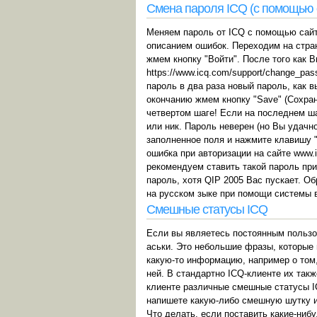
Смена пароля ICQ (с помощью 
Меняем пароль от ICQ с помощью сайт
описанием ошибок. Переходим на стран
жмем кнопку "Войти". После того как 
https://www.icq.com/support/change_pa
пароль в два раза новый пароль, как 
окончанию жмем кнопку "Save" (Сохран
четвертом шаге! Если на последнем ш
или ник. Пароль неверен (но Вы удачн
заполненное поля и нажмите клавишу "
ошибка при авторизации на сайте www.
рекомендуем ставить такой пароль при
пароль, хотя QIP 2005 Вас пускает. О
на русском зыке при помощи системы 
Смешные статусы ICQ
Если вы являетесь постоянным пользов
аськи. Это небольшие фразы, которые 
какую-то информацию, например о том,
ней. В стандартно ICQ-клиенте их так
клиенте различные смешные статусы I
напишете какую-либо смешную шутку и
Что делать, если поставить какие-ниб