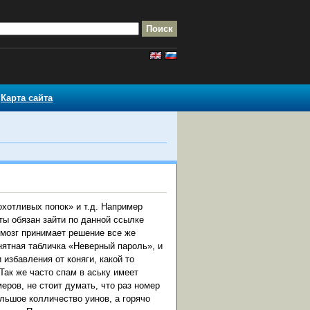
Карта сайта
хотливых попок» и т.д. Например
ты обязан зайти по данной ссылке
 мозг принимает решение все же
нятная табличка «Неверный пароль», и
избавления от коняги, какой то
 Так же часто спам в аську имеет
еров, не стоит думать, что раз номер
большое колличество уинов, а горячо