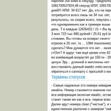
паролей 200 комб в секунду. Предполо
1091700527924,48 секунд ИЛИ: 10917005
дней!!! ИЛИ: 34 617 лет. Да, это на п
потребуется всего лишь не 34 тыс лет
результаты, но скорее всего, покупать
что одновременно как в примере выше В
день. Т.е каждые 12635422 / 21 = Вы 
3 млн 723 тыс 680 рублей / 25.61 руб 
словами, Вы готовы на возврат своего 
отрезок в 25 лет, то ... 1384 поколени
сделать? Мне думается что нет... зачем
стОит? А вдруг там ещё кроме этих 62
во комбинаций возрастёт до 150-ти - 2
целую Эру... длинной в миллионы лет.
восстановить данный емейл либо восп
обратиться к саппорту с просьбой о в
Термины статусов
- Самые надежные это номера невидимки
емайла. Номер становится инвизом пос
все информация включая емайл, остает
станет таким же как и все, первое впи
Далее идут номера clean ("чистые"), в 
единственное различие с номером "неви