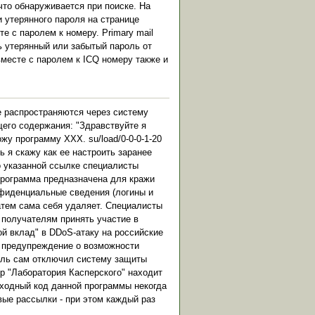
что обнаруживается при поиске. На
 утерянного пароля на странице
е с паролем к номеру. Primary mail
ь утерянный или забытый пароль от
вместе с паролем к ICQ номеру также и
е распространяются через систему
его содержания: "Здравствуйте я
у программу XXX. su/load/0-0-0-1-20
 я скажу как ее настроить заранее
о указанной ссылке специалисты
программа предназначена для кражи
нфиденциальные сведения (логины и
атем сама себя удаляет. Специалисты
 получателям принять участие в
ой вклад" в DDoS-атаку на российские
, предупреждение о возможности
ель сам отключил систему защиты
ор "Лаборатория Касперского" находит
сходный код данной программы некогда
вые рассылки - при этом каждый раз