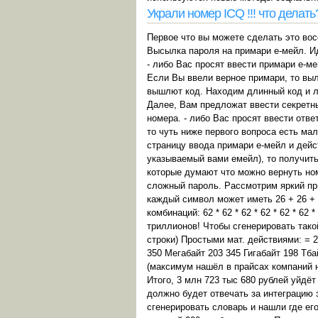
Украли номер ICQ !!! что делать
Первое что вы можете сделать это во
Высылка пароля на примари е-мейл. Ид
- либо Вас просят ввести примари е-м
Если Вы ввели верное примари, то выл
вышлют код. Находим длинный код и лю
Далее, Вам предложат ввести секретны
номера. - либо Вас просят ввести отв
то чуть ниже первого вопроса есть мале
страницу ввода примари е-мейл и дейс
указываемый вами емейл), то получить
которые думают что можно вернуть ном
сложный пароль. Рассмотрим яркий при
каждый символ может иметь 26 + 26 + 
комбинаций: 62 * 62 * 62 * 62 * 62 * 62
триллионов! Чтобы сгенерировать тако
строки) Простыми мат. действиями: = 2
350 Мегабайт 203 345 Гигабайт 198 Тб
(максимум нашёл в прайсах компаний н
Итого, 3 млн 723 тыс 680 рублей уйдё
должно будет отвечать за интеграцию 
сгенерировать словарь и нашли где ег