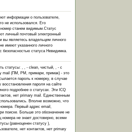
 имеют информации о пользователе,
лго не использовался. Его
 номер станем видимым.Статус
меют личный почтовый электронный
ли вы являетесь владельцем личного
 не имеют указанного личного
 с безопасностью статуса Невидимка.
статусы: , , - clean, чистый, , - с
y mail (ПМ, PM, примари, примак) - это
ысылается пароль к номерку, в случае
у восстановления пароля на сайте
ного подробнее о статусах. Эти ICQ
актов, нет primary mail. Единственным
использовались. Вполне возможно, что
номера. Первый адрес email,
ри поиске. Больше это обозначение не
ц номера не знает достоверно, всеми
тусы (равноценен статусу ),
зователе, нет контактов, нет primary