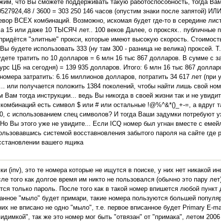
жим, что Вы сможете поддерживать такую работоспособность, тогда Вам
27924,48 / 3600 = 303 250 146 часов (опустим знаки после запятой) ИЛИ
еревор ВСЕХ комбинаций. Возможно, искомая будет где-то в середине листа
, а 15 или даже 10 ТЫСЯЧ лет.. 100 веков Далее, о проксях.. публичные
 придётся "элитные" прокси, которые имеют высокую скорость. Стоимость
ы будете использовать 333 (ну там 300 - разница не велика) проксей. Т.
будете тратить по 10 долларов = 6 млн 16 тыс 867 долларов. В сумме с 
(курс ЦБ на сегодня) = 139 935 долларов. Итого: 6 млн 16 тыс 867 долла
номера затратить: 6.16 миллионов долларов, потратить 34 617 лет (при у
я)... или получается положить 1384 поколений, чтобы найти лишь свой но
 Вам тогда инструкции... ведь Вы никогда в своей жизни так и не увидит
 комбинаций есть символ $ или # или остальные !@%^&*()_+-=, а вдруг т
00, с использованием спец символов? И тогда Ваши задумки потребуют уж
 Но Вы этого уже не увидите... Если ICQ номер был угнан вместе с емей
ользовавшись системой восставновления забытого пароля на сайте где 
осстановлении вашего ящика
 (inv), это те номера которые не ищутся в поиске, у них нет никакой и
ле того как долгое время им никто не пользовался (обычно это пару лет
ся только пароль. После того как в такой номер впишется любой пункт д
санное "мыло" будет примари, такие номера пользуются большей популяр
них не вписано не одно "мыло", т.е. первое вписанное будет Primary E-ma
димкой", так же это номер мог быть "отвязан" от "примака", летом 2006