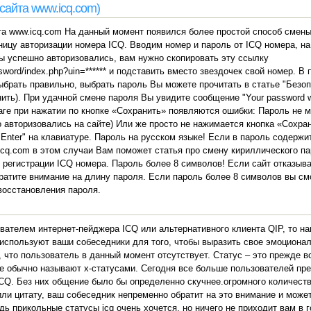
сайта www.icq.com)
а www.icq.com На данный момент появился более простой способ смены
ицу авторизации номера ICQ. Вводим номер и пароль от ICQ номера, на
Вы успешно авторизовались, вам нужно скопировать эту ссылку
ssword/index.php?uin=****** и подставить вместо звездочек свой номер.
выбрать правильно, выбрать пароль Вы можете прочитать в статье "Безо
ить). При удачной смене пароля Вы увидите сообщение "Your password w
аге при нажатии по кнопке «Сохранить» появляются ошибки: Пароль не
о авторизовались на сайте) Или же просто не нажимается кнопка «Сохра
Enter" на клавиатуре. Пароль на русском языке! Если в пароль содержи
icq.com в этом случаи Вам поможет статья про смену кириллического па
 регистрации ICQ номера. Пароль более 8 символов! Если сайт отказыв
братите внимание на длину пароля. Если пароль более 8 символов вы смо
восстановления пароля.
ателем интернет-пейджера ICQ или альтернативного клиента QIP, то нав
используют ваши собеседники для того, чтобы выразить свое эмоционал
 что пользователь в данный момент отсутствует. Статус – это прежде в
же обычно называют х-статусами. Сегодня все больше пользователей пре
CQ. Без них общение было бы определенно скучнее.огромного количеств
ли цитату, ваш собеседник непременно обратит на это внимание и може
удь прикольные статусы icq очень хочется, но ничего не приходит вам в