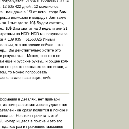
 потребуется: 218340105584896 / 200 =
: 12 635 422 дней.. 12 миллионов
.. или даже в 1/3 от него.. тогда Вам
 прокси возможно и выдадут Вам такие
 за 1 тыс где-то 10$ Будем считать,
е., 10$ Вам хватит на 3 недели или 21
затратами на HDD: HDD мы покупали за
ров + 139 935 = 6156802$ Иными
словии, что поколение сейчас - это
мер... Вы действительно хотите это
е результата... Может, оно того не
ам ещё и русские буквы.. и общее кол-
е не просто несколько сотен веков, а
лом, то можно попробовать
располагался ваш ящик, либо
нформации в деталях, нет примари
), из номера автоматически удаляется
еталей - он сразу появится в поиске и
ностью. Но стоит прочитать это! -
il, номер ищется в поиске и это его
 года как раз и произошло массовое