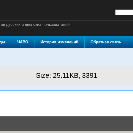
ов русских и японских пользователей
оды
ЧАВО
История изменений
Обратная связь
Size: 25.11KB, 3391