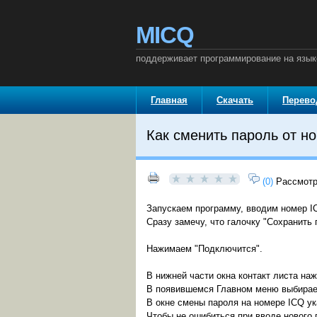
MICQ
поддерживает программирование на языке
Главная
Скачать
Перев
Как сменить пароль от н
(0)
Рассмотр
Запускаем программу, вводим номер I
Сразу замечу, что галочку "Сохранить
Нажимаем "Подключится".
В нижней части окна контакт листа на
В появившемся Главном меню выбирае
В окне смены пароля на номере ICQ ук
Чтобы не ошибиться при вводе нового 