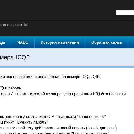
 сценариев Tcl
оды
ЧАВО
История изменений
Обратная связь
омера ICQ?
им как происходит смена пароля на номере ICQ в QIP.
CQ и пароль
 пароль" ставить строжайше запрещено правилами ICQ-безопасности.
жимаем кнопку со значком QIP - вызываем "Главное меню"
м пункт "Сменить пароль"
азываем свой текущий пароль и новый пароль (новый два раза)
пароля рекомендую поставить галочку "Показывать пароль".