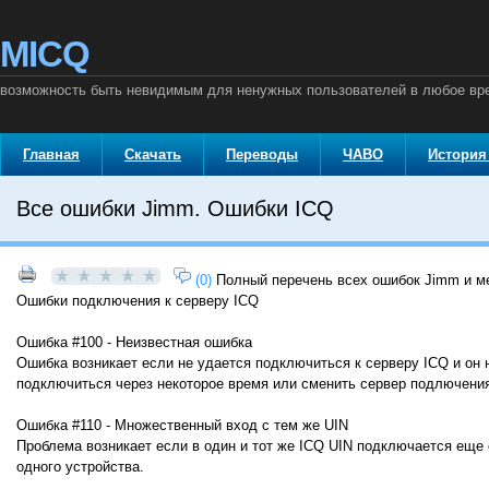
MICQ
возможность быть невидимым для ненужных пользователей в любое вр
Главная
Скачать
Переводы
ЧАВО
История
Все ошибки Jimm. Ошибки ICQ
(0)
Полный перечень всех ошибок Jimm и м
Ошибки подключения к серверу ICQ
Ошибка #100 - Неизвестная ошибка
Ошибка возникает если не удается подключиться к серверу ICQ и он 
подключиться через некоторое время или сменить сервер подлючени
Ошибка #110 - Множественный вход с тем же UIN
Проблема возникает если в один и тот же ICQ UIN подключается еще 
одного устройства.