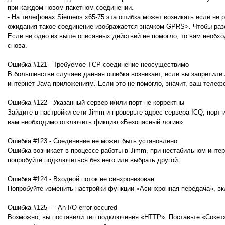
при каждом новом пакетном соединении.
- На телефонах Siemens x65-75 эта ошибка может возникать если не
ожидания такое соединение изображается значком GPRS>. Чтобы ра
Если ни одно из выше описанных действий не помогло, то вам необх
снова.
Ошибка #121 - Требуемое TCP соединение неосуществимо
В большинстве случаев данная ошибка возникает, если вы запретили
интернет Java-приложениям. Если это не помогло, значит, ваш телеф
Ошибка #122 - Указанный сервер и/или порт не корректны
Зайдите в настройки сети Jimm и проверьте адрес сервера ICQ, порт 
вам необходимо отключить фикцию «Безопасный логин».
Ошибка #123 - Соединение не может быть установлено
Ошибка возникает в процессе работы в Jimm, при нестабильном инте
попробуйте подключиться без него или выбрать другой.
Ошибка #124 - Входной поток не синхронизован
Попробуйте изменить настройки функции «Асинхронная передача», вк
Ошибка #125 — An I/O error occured
Возможно, вы поставили тип подключения «HTTP». Поставьте «Сокет» 