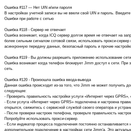
Ошибка #117 — Нет UIN и/или пароля
В настройках учетной записи вы не ввели свой UIN и пароль. Введите
Ошибки при работе с сетью
Ошибка #118 - Сервер не отвечает
Ошибка возникает, когда ICQ сервер долгое время не отвечает на за
более сильным сигналом сотовой связи, использовать прокси-сервер
асинхронную передачу данных, безопасный пароль и прочие настройк
Ошибка #119 - Вы должны разрешить приложению использование сет
Ошибка возникает когда телефон блокирует Jimm доступ к сети. При 
сеть.
Ошибка #120 - Произошла ошибка ввода-вывода
Данная ошибка происходит из-за того, что Jimm не может получить д
следующее:
- Проверить правильность настройки услуги «Интернет через GPRS», 
- Если услуга «Интернет через GPRS» подключена и настроена прави
открылся, свяжитесь с сервисной службой своего оператора и устран
- После проверки настроек телефона, проверьте правильность настр
Попробуйте использовать прокси-сервер.
- Если индикатор процесса подключения постоянно останавливается н
дополнительное подключение в настройках сети Jimm'а. Это актуальн