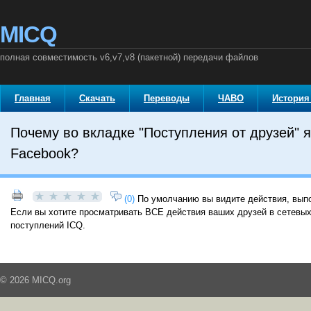
MICQ
полная совместимость v6,v7,v8 (пакетной) передачи файлов
Главная
Скачать
Переводы
ЧАВО
История
Почему во вкладке "Поступления от друзей" я
Facebook?
(0)
По умолчанию вы видите действия, выпол
Если вы хотите просматривать ВСЕ действия ваших друзей в сетевых с
поступлений ICQ.
© 2026 MICQ.org