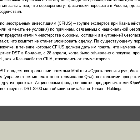
 связаны с тем, что серверы могут физически перевезти в России, где
содействия.
 по иностранным инвестициям (CFIUS) – группе экспертов при Казначей
или изменить ее условия) по причинам, связанным с национальной безо
дят представители министерства обороны, юстиции и внутренней безопа
тают, что комитет не станет блокировать сделку. По существующему пор
окупке, в течение которых CFIUS должен дать им понять, что намерен 
ртнет DST в Лондоне, с 28 апреля, когда было объявлено о покупке, пр
L, как и Казначейство США, отказались от комментариев.
ST владеет контрольными пакетами Mail.ru и «Одноклассники.ру», блок
s (управляет сетью платежных терминалов Qiwi), несколькими процента
и других проектах. Акционерами фонда являются предприниматели Юрий
инвестирует в DST $300 млн объявила китайская Tencent Holdings.