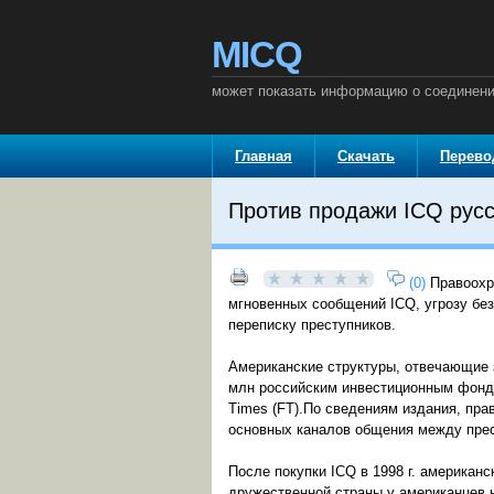
MICQ
может показать информацию о соединени
Главная
Скачать
Перев
Против продажи ICQ рус
(0)
Правоохр
мгновенных сообщений ICQ, угрозу без
переписку преступников.
Американские структуры, отвечающие 
млн российским инвестиционным фондом
Times (FT).По сведениям издания, пра
основных каналов общения между прес
После покупки ICQ в 1998 г. американ
дружественной страны у американцев н