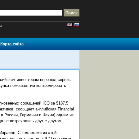
и
Карта сайта
ссийским инвесторам перешел сервис
окупка помешает им контролировать
гновенных сообщений ICQ за $187,5
ктивов, сообщает английская Financial
в России, Германии и Чехии) одним из
а не встречались друг с другом.
Израиле. С коллегами из этой
было получить доступ к ICQ-переписке