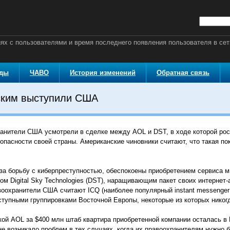
ях с пользователями и время последнего появления пользователя в сет
оды
ЧАВО
История изменений
Обратная связь
ским выступили США
анители США усмотрели в сделке между AOL и DST, в ходе которой ро
опасности своей страны. Американские чиновники считают, что такая п
за борьбу с киберпреступностью, обеспокоены приобретением сервиса м
 Digital Sky Technologies (DST), наращивающим пакет своих интернет-а
воохранители США считают ICQ (наиболее популярный instant messenger 
тупными группировками Восточной Европы, некоторые из которых никогд
ской AOL за $400 млн штаб квартира приобретенной компании осталась в 
е возникало проблем в тех случаях, когда их правоохранителям нужно 