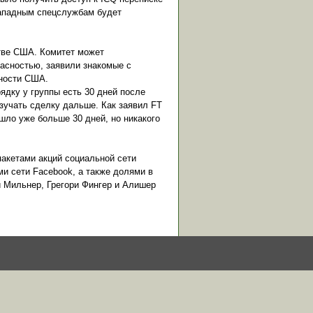
 западным спецслужбам будет
стве США. Комитет может
пасностью, заявили знакомые с
сности США.
ядку у группы есть 30 дней после
изучать сделку дальше. Как заявил FT
ошло уже больше 30 дней, но никакого
пакетами акций социальной сети
ми сети Facebook, а также долями в
 Мильнер, Грегори Фингер и Алишер