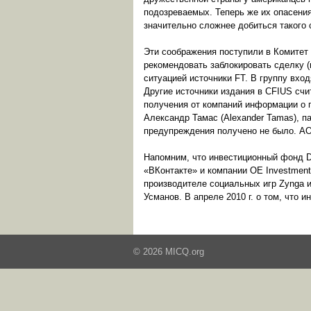
подозреваемых. Теперь же их опасения
значительно сложнее добиться такого 
Эти соображения поступили в Комитет
рекомендовать заблокировать сделку (
ситуацией источники FT. В группу вхо
Другие источники издания в CFIUS счи
получения от компаний информации о п
Александр Тамас (Alexander Tamas), па
предупреждения получено не было. AO
Напомним, что инвестиционный фонд D
«ВКонтакте» и компании OE Investment
производителе социальных игр Zynga 
Усманов. В апреле 2010 г. о том, что 
© 2026 MICQ.org