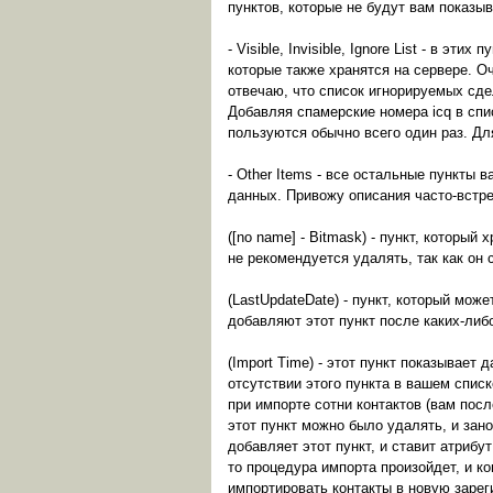
пунктов, которые не будут вам показыв
- Visible, Invisible, Ignore List - в 
которые также хранятся на сервере. Оч
отвечаю, что список игнорируемых сде
Добавляя спамерские номера icq в спи
пользуются обычно всего один раз. Дл
- Other Items - все остальные пункты 
данных. Привожу описания часто-встр
([no name] - Bitmask) - пункт, который
не рекомендуется удалять, так как он
(LastUpdateDate) - пункт, который мо
добавляют этот пункт после каких-ли
(Import Time) - этот пункт показывает
отсутствии этого пункта в вашем списк
при импорте сотни контактов (вам пос
этот пункт можно было удалять, и зано
добавляет этот пункт, и ставит атрибу
то процедура импорта произойдет, и к
импортировать контакты в новую зареги