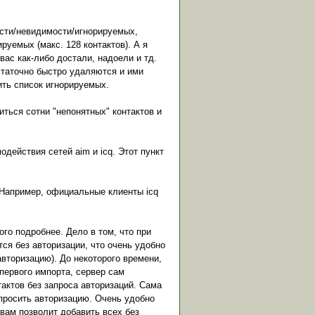
имости/невидимости/игнорируемых,
руемых (макс. 128 контактов). А я
вас как-либо достали, надоели и тд.
остаточно быстро удаляются и ими
ить список игнорируемых.
ниться сотни "непонятных" контактов и
одействия сетей aim и icq. Этот пункт
. Например, официальные клиенты icq
ого подробнее. Дело в том, что при
тся без авторизации, что очень удобно
авторизацию). До некоторого времени,
 первого импорта, сервер сам
нтактов без запроса авторизаций. Сама
 просить авторизацию. Очень удобно
 вам позволит добавить всех без