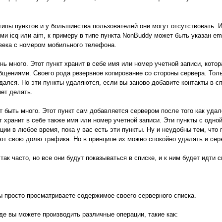
е типы пунктов и у большинства пользователей они могут отсутствовать. 
ми icq или aim, к примеру в типе пункта NonBuddy может быть указан emai
века с номером мобильного телефона.
ень много. Этот пункт хранит в себе имя или номер учетной записи, кот
бщениями. Своего рода резервное копирование со стороны сервера. Тольк
ался. Но эти пункты удаляются, если вы заново добавите контакты в сп
яет делать.
жет быть много. Этот пункт сам добавляется сервером после того как уд
т хранит в себе также имя или номер учетной записи. Эти пункты с одно
ции в любое время, пока у вас есть эти пункты. Ну и неудобны тем, что
ют свою долю трафика. Но в принципе их можно спокойно удалять и серв
ак часто, но все они будут показываться в списке, и к ним будет идти с
вы просто просматриваете содержимое своего серверного списка.
где вы можете производить различные операции, такие как: