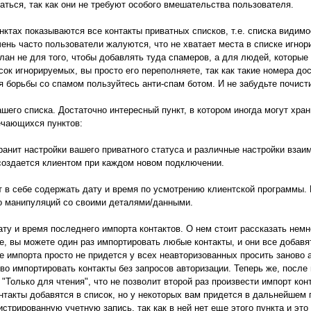
аться, так как они не требуют особого вмешательства пользователя.
этих пунктах показываются все контакты приватных списков, т.е. списка вид
ень часто пользователи жалуются, что не хватает места в списке игнори
лан не для того, чтобы добавлять туда спамеров, а для людей, которые 
сок игнорируемых, вы просто его переполняете, так как такие номера д
я борьбы со спамом пользуйтесь анти-спам ботом. И не забудьте почист
вашего списка. Достаточно интересный пункт, в котором иногда могут хра
ечающихся пунктов:
 хранит настройки вашего приватного статуса и различные настройки взаим
 создается клиентом при каждом новом подключении.
жет в себе содержать дату и время по усмотрению клиентской программы
бо манипуляций со своими деталями/данными.
 дату и время последнего импорта контактов. О нем стоит рассказать немн
е, вы можете один раз импортировать любые контакты, и они все добавя
ле импорта просто не придется у всех неавторизованных просить заново 
во импортировать контакты без запросов авторизации. Теперь же, после
т "Только для чтения", что не позволит второй раз произвести импорт ко
онтакты добавятся в список, но у некоторых вам придется в дальнейшем
стрированную учетную запись, так как в ней нет еще этого пункта и это