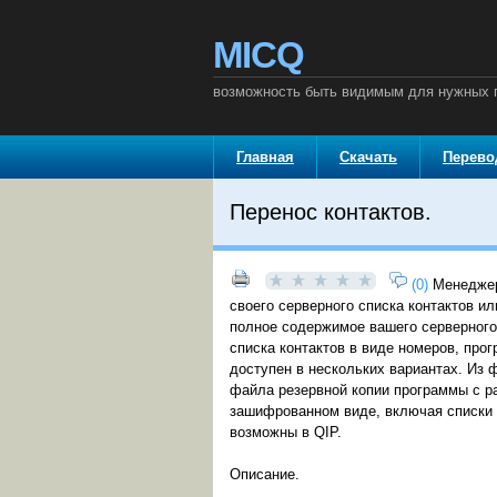
MICQ
возможность быть видимым для нужных п
Главная
Скачать
Перев
Перенос контактов.
(0)
Менеджер
своего серверного списка контактов и
полное содержимое вашего серверного 
списка контактов в виде номеров, про
доступен в нескольких вариантах. Из ф
файла резервной копии программы с ра
зашифрованном виде, включая списки 
возможны в QIP.
Описание.