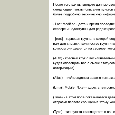
После того как вы введете данные свое
следующие пункты (описания пунктов и 
более подробную техническую информац
- Last Modified - дата и время послед
сервере и недоступны для редактиров
- [root] - корневая группа, в которой
вам для справки, количество групп и к
котором они хранятся на сервере, кот
(Auth) - красный круг с восклицательн
будет оповещать вас о смене статусов 
авторизацию).
(Alias) - ник/псевдоним вашего контакт
(Email, Mobile, Note) - адрес электрон
(Time) - в этом поле показывается да
отправки первого сообщения этому кон
(Type) - тип пункта хранящегося в ва