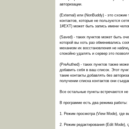
авторизации.
(External) или (NonBuddy) - это схожи
контактов, которые не пользуются сетя
1#EXT) может быть запись имени чело
(Saved) - таких пунктов может быть оч
которой вы хоть раз обменивались соо
механизм их восстановления не наблюд
спокойно удалять и сервер это позвол
(PreAuthed) - таких пунктов также мо
добавить себя в ваш список. Этот пунк
такие контакты добавлять без авториза
получении списка контактов они съеда
Все остальные пункты встречаются не т
В программе есть два режима работы:
1. Режим просмотра (View Mode), где 
2. Режим редактирования (Edit Mode), 