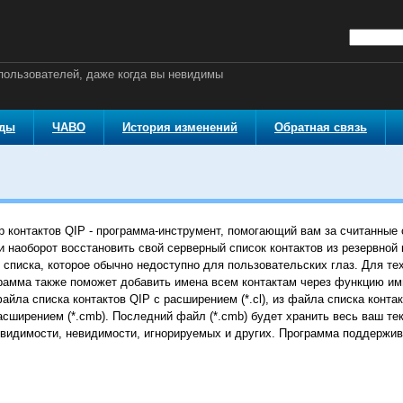
ользователей, даже когда вы невидимы
оды
ЧАВО
История изменений
Обратная связь
 контактов QIP - программа-инструмент, помогающий вам за считанные
ли наоборот восстановить свой серверный список контактов из резервной
списка, которое обычно недоступно для пользовательских глаз. Для тех
грамма также поможет добавить имена всем контактам через функцию им
айла списка контактов QIP с расширением (*.cl), из файла списка контакт
сширением (*.cmb). Последний файл (*.cmb) будет хранить весь ваш тек
видимости, невидимости, игнорируемых и других. Программа поддержива