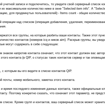
й учетной записи и подключитесь, то увидите свой серверный список кон
их максимальное количество ниже в окне "Selected item info". А "Select
ию, для продвинутых пользователей):- Items count - общее количество
ней операции над списком (операция добавления, удаления, переименован
ания.
 содержатся все группы, на которые разбиты ваши контакты. Также этот пу
оличество контактов (номеров icq и ников aim). Раскрыв группы, вы увид
орые могут содержать в себе следующее:
ым знаком напротив контакта означает, что этот контакт должен вас автор
этого контакта (в QIP, о статусах таких контактов сервер и так оповеща
а, с которым вы его видите в списке контактов QIP.
ной почты, номер мобильного, заметка этого контакта.
та и время последнего изменения данных контакта, также официальные к
такту. Поэтому конкретно сказать, что означает этот параметр, не пред
шем списке. Кроме групп и контактов, ваш серверный список может храни