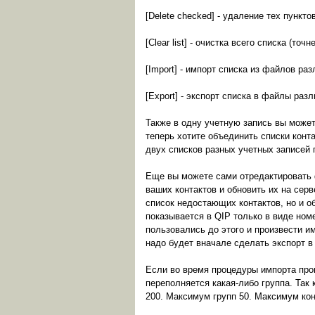
[Delete checked] - удаление тех пункто
[Clear list] - очистка всего списка (то
[Import] - импорт списка из файлов ра
[Export] - экспорт списка в файлы раз
Также в одну учетную запись вы может
теперь хотите объединить списки конт
двух списков разных учетных записей п
Еще вы можете сами отредактировать 
ваших контактов и обновить их на сер
список недостающих контактов, но и о
показывается в QIP только в виде номе
пользовались до этого и произвести и
надо будет вначале сделать экспорт в
Если во время процедуры импорта прог
переполняется какая-либо группа. Так 
200. Максимум групп 50. Максимум кон