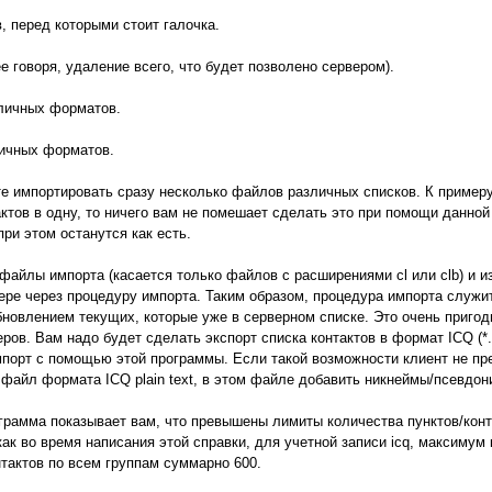
в, перед которыми стоит галочка.
чнее говоря, удаление всего, что будет позволено сервером).
зличных форматов.
личных форматов.
е импортировать сразу несколько файлов различных списков. К примеру,
актов в одну, то ничего вам не помешает сделать это при помощи данно
ри этом останутся как есть.
файлы импорта (касается только файлов с расширениями cl или clb) и 
вере через процедуру импорта. Таким образом, процедура импорта служи
бновлением текущих, которые уже в серверном списке. Это очень пригоди
ров. Вам надо будет сделать экспорт списка контактов в формат ICQ (*.
мпорт с помощью этой программы. Если такой возможности клиент не пре
 файл формата ICQ plain text, в этом файле добавить никнеймы/псевдон
рамма показывает вам, что превышены лимиты количества пунктов/контак
как во время написания этой справки, для учетной записи icq, максимум
тактов по всем группам суммарно 600.