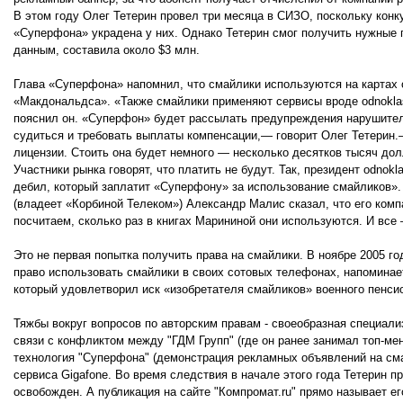
В этом году Олег Тетерин провел три месяца в СИЗО, поскольку кон
«Суперфона» украдена у них. Однако Тетерин смог получить нужные п
данным, составила около $3 млн.
Глава «Суперфона» напомнил, что смайлики используются на картах 
«Макдональдса». «Также смайлики применяют сервисы вроде odnokla
пояснил он. «Суперфон» будет рассылать предупреждения нарушителя
судиться и требовать выплаты компенсации,— говорит Олег Тетерин.
лицензии. Стоить она будет немного — несколько десятков тысяч дол
Участники рынка говорят, что платить не будут. Так, президент odnok
дебил, который заплатит «Суперфону» за использование смайликов».
(владеет «Корбиной Телеком») Александр Малис сказал, что его компа
посчитаем, сколько раз в книгах Марининой они используются. И все
Это не первая попытка получить права на смайлики. В ноябре 2005 г
право использовать смайлики в своих сотовых телефонах, напомина
который удовлетворил иск «изобретателя смайликов» военного пенси
Тяжбы вокруг вопросов по авторским правам - своеобразная специали
связи с конфликтом между "ГДМ Групп" (где он ранее занимал топ-ме
технология "Суперфона" (демонстрация рекламных объявлений на сма
сервиса Gigafone. Во время следствия в начале этого года Тетерин 
освобожден. А публикация на сайте "Компромат.ru" прямо называет 