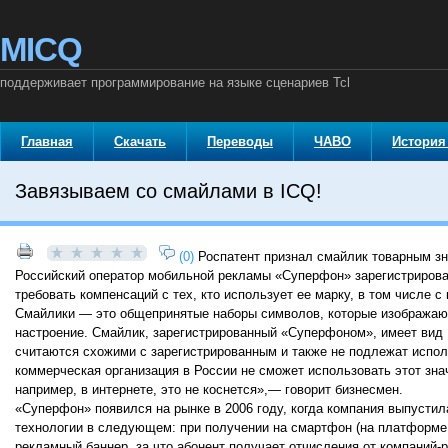
MICQ
поддерживает программирование на языке сценариев Tcl
Главная
Скачать
Переводы
ЧАВО
История
Завязываем со смайлами в ICQ!
(0)
Роспатент признал смайлик товарным з
Российский оператор мобильной рекламы «Суперфон» зарегистрировал
требовать компенсаций с тех, кто использует ее марку, в том числе 
Смайлики — это общепринятые наборы символов, которые изображают 
настроение. Смайлик, зарегистрированный «Суперфоном», имеет вид ;—
считаются схожими с зарегистрированным и также не подлежат испол
коммерческая организация в России не сможет использовать этот зна
например, в интернете, это не коснется»,— говорит бизнесмен.
«Суперфон» появился на рынке в 2006 году, когда компания выпусти
технологии в следующем: при получении на смартфон (на платформе 
рекламный баннер, за что абонент получает отчисления от компаний-