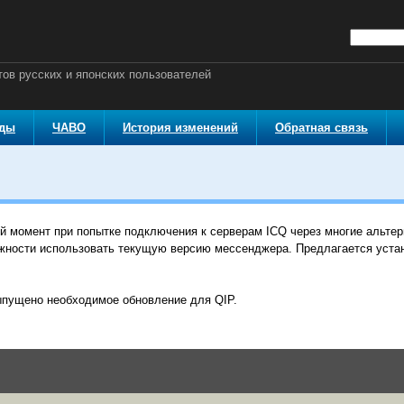
ов русских и японских пользователей
оды
ЧАВО
История изменений
Обратная связь
й момент при попытке подключения к серверам ICQ через многие альтер
ожности использовать текущую версию мессенджера. Предлагается уст
выпущено необходимое обновление для QIP.