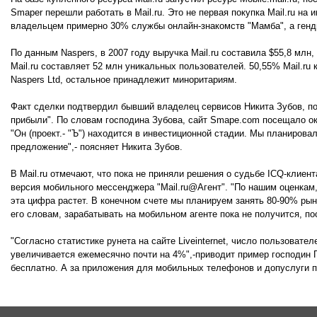
Smaper перешли работать в Mail.ru. Это не первая покупка Mail.ru на 
владельцем примерно 30% службы онлайн-знакомств "Мамба", а генд
По данным Naspers, в 2007 году выручка Mail.ru составила $55,8 млн
Mail.ru составляет 52 млн уникальных пользователей. 50,55% Mail.ru
Naspers Ltd, остальное принадлежит миноритариям.
Факт сделки подтвердил бывший владелец сервисов Никита Зубов, по
прибыли". По словам господина Зубова, сайт Smape.com посещало ок
"Он (проект.- "Ъ") находится в инвестиционной стадии. Мы планирова
предложение",- поясняет Никита Зубов.
В Mail.ru отмечают, что пока не приняли решения о судьбе ICQ-клиент
версия мобильного мессенджера "Mail.ru@Агент". "По нашим оценкам
эта цифра растет. В конечном счете мы планируем занять 80-90% ры
его словам, зарабатывать на мобильном агенте пока не получится, по
"Согласно статистике рунета на сайте Liveinternet, число пользоват
увеличивается ежемесячно почти на 4%",-приводит пример господин Г
бесплатно. А за приложения для мобильных телефонов и допуслуги п