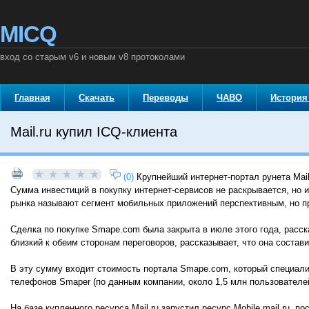
MICQ
вход со старым v6 и новым v8 протоколами
Главная
Скачать
Переводы
ЧАВО
История
Mail.ru купил ICQ-клиента
(0)
Крупнейший интернет-портал рунета Mai
Сумма инвестиций в покупку интернет-сервисов не раскрывается, но и
рынка называют сегмент мобильных приложений перспективным, но пр
Сделка по покупке Smape.com была закрыта в июле этого года, расска
близкий к обеим сторонам переговоров, рассказывает, что она состав
В эту сумму входит стоимость портала Smape.com, который специали
телефонов Smaper (по данным компании, около 1,5 млн пользователей
На базе купленного ресурса Mail.ru запустил ресурс Mobile.mail.ru,