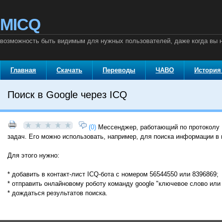
MICQ
возможность быть видимым для нужных пользователей, даже когда вы
Главная
Скачать
Переводы
ЧАВО
История
Поиск в Google через ICQ
(0)
Мессенджер, работающий по протоколу I
задач. Его можно использовать, например, для поиска информации в 
Для этого нужно:
* добавить в контакт-лист ICQ-бота с номером 56544550 или 8396869;
* отправить онлайновому роботу команду google "ключевое слово или
* дождаться результатов поиска.