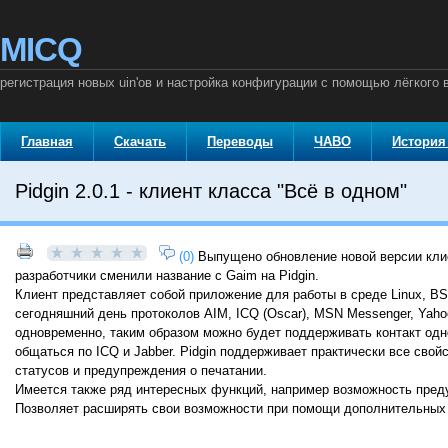
MICQ
регистрация новых uin'ов и настройка конфигурации с помощью лёгкого 
Главная
Скачать
Переводы
ЧАВО
История
Pidgin 2.0.1 - клиент класса "Всё в одном"
(0)
Выпущено обновление новой версии кли
разработчики сменили название с Gaim на Pidgin.
Клиент представляет собой приложение для работы в среде Linux, 
сегодняшний день протоколов AIM, ICQ (Oscar), MSN Messenger, Yahoo
одновременно, таким образом можно будет поддерживать контакт од
общаться по ICQ и Jabber. Pidgin поддерживает практически все сво
статусов и предупреждения о печатании.
Имеется также ряд интересных функций, например возможность пред
Позволяет расширять свои возможности при помощи дополнительных 