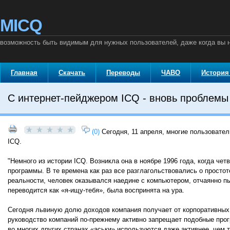
MICQ
возможность быть видимым для нужных пользователей, даже когда вы
Главная
Скачать
Переводы
ЧАВО
История
С интернет-пейджером ICQ - вновь проблемы
(0)
Сегодня, 11 апреля, многие пользовате
ICQ.
"Немного из истории ICQ. Возникла она в ноябре 1996 года, когда ч
программы. В те времена как раз все разглагольствовались о просто
реальности, человек оказывался наедине с компьютером, отчаянно пы
переводится как «я-ищу-тебя», была воспринята на ура.
Сегодня львиную долю доходов компания получает от корпоративных к
руководство компаний по-прежнему активно запрещает подобные прогр
во многих других странах «аськи» используются даже активнее, чем