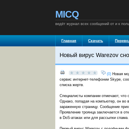
MICQ
ведёт журнал всех сообщений от и к пол
Главная
Скачать
Перев
Новый вирус Warezov сно
(0)
Новая мо
сервис интернет-телефонии Skype, со
списка жертв.
Специалисты компании отмечают, что о
Однако, попадая на компьютер, он во 
зараженную страницу. Сообщение прих
Проявление троянца заключается в отк
в DoS-атаках или для рассылки спама.
Первый вирус Warezov с подобными фу