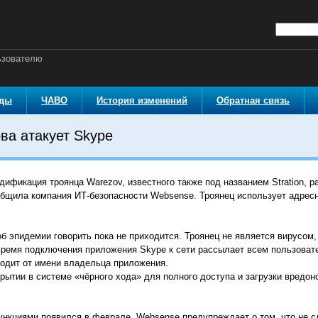
ьзователю
оды
ЧАВО
История изменений
Обратная связь
ва атакует Skype
дификация троянца Warezov, известного также под названием Stration, 
общила компания ИТ-безопасности Websense. Троянец использует адресн
б эпидемии говорить пока не приходится. Троянец не является вирусом,
время подключения приложения Skype к сети рассылает всем пользовате
одит от имени владельца приложения.
рытии в системе «чёрного хода» для полного доступа и загрузки вредо
нкциями появился в феврале. Websense предупреждает о том, что не с