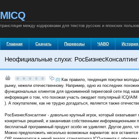
MICQ
трансляция между кодировками для текстов русских и японских пользо
Главная
Скачать
Переводы
ЧАВО
История
Неофициальные слухи: PосБизнесКонсалтинг 
(0)
Как правило, тенденция покупки молод
рынку, нежели отечественному. Например, одно из последних похожих 
функциональных клиентов для одноименной пиринговой сети под назв
информация о том, что похожая участь ожидает популярный ICQ/AIM к
). А покупателем, как не трудно догадаться, является также отечест
PосБизнесКонсалтинг - довольно крупный игрок, который охватывает 
конкретных решений, и заканчивая собственными информационными п
бесплатный программный продукт особо не удивляет. Другое дело, чт
Можно предположить несколько возможных вариантов: все останется 
QIP превратится в некий аналог стандартного ICQ-клиента с обилием