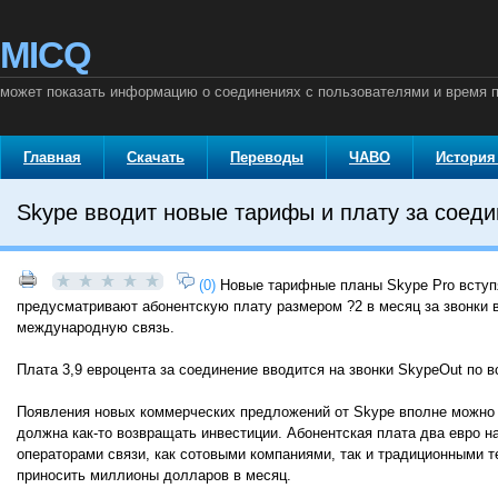
MICQ
может показать информацию о соединениях с пользователями и время п
Главная
Скачать
Переводы
ЧАВО
История
Skype вводит новые тарифы и плату за соед
(0)
Новые тарифные планы Skype Pro вступя
предусматривают абонентскую плату размером ?2 в месяц за звонки в
международную связь.
Плата 3,9 евроцента за соединение вводится на звонки SkypeOut по 
Появления новых коммерческих предложений от Skype вполне можно б
должна как-то возвращать инвестиции. Абонентская плата два евро н
операторами связи, как сотовыми компаниями, так и традиционными 
приносить миллионы долларов в месяц.