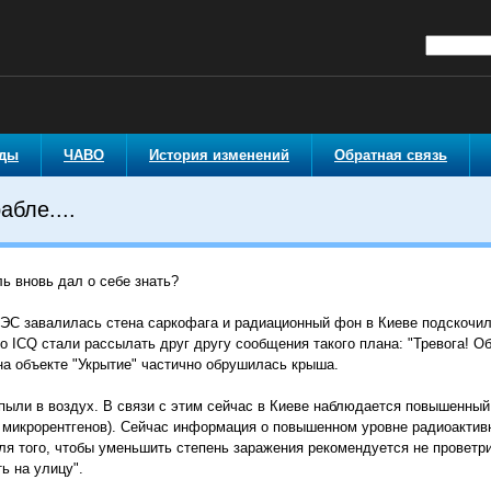
оды
ЧАВО
История изменений
Обратная связь
абле....
ь вновь дал о себе знать?
ЭС завалилась стена саркофага и радиационный фон в Киеве подскочил 
о ICQ стали рассылать друг другу сообщения такого плана: "Тревога! 
 на объекте "Укрытие" частично обрушилась крыша.
пыли в воздух. В связи с этим сейчас в Киеве наблюдается повышенный
14 микрорентгенов). Сейчас информация о повышенном уровне радиоактивн
ля того, чтобы уменьшить степень заражения рекомендуется не проветр
ь на улицу".