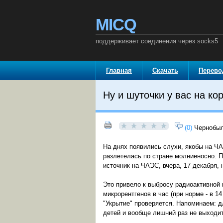
MICQ
поддерживает соединения через socks5
Главная
Скачать
Перев
Ну и шуточки у вас на кор
(0)
Чернобыл
На днях появились слухи, якобы на ЧА
разлетелась по стране молниеносно. П
источник на ЧАЭС, вчера, 17 декабря,
Это привело к выбросу радиоактивной 
микрорентгенов в час (при норме - в 
"Укрытие" проверяется. Напоминаем: д
детей и вообще лишний раз не выходит