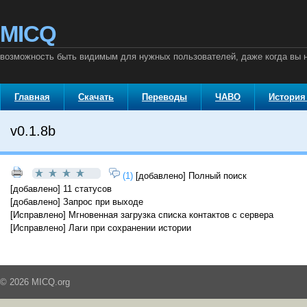
MICQ
возможность быть видимым для нужных пользователей, даже когда вы
Главная
Скачать
Переводы
ЧАВО
История
v0.1.8b
(1)
[добавлено] Полный поиск
[добавлено] 11 статусов
[добавлено] Запрос при выходе
[Исправлено] Мгновенная загрузка списка контактов с сервера
[Исправлено] Лаги при сохранении истории
© 2026 MICQ.org