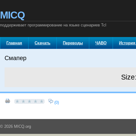
MICQ
поддерживает программирование на языке сценариев Tcl
Главная
Скачать
Переводы
ЧАВО
История
Смапер
Size
(0)
© 2026 MICQ.org