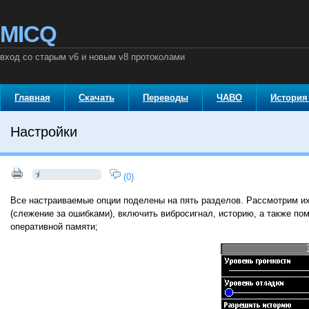
MICQ
вход со старым v6 и новым v8 протоколами
Главная
Скачать
Переводы
ЧАВО
История
Настройки
(0)
Все настраиваемые опции поделены на пять разделов. Рассмотрим их
(слежение за ошибками), включить вибросигнал, историю, а также пом
оперативной памяти;