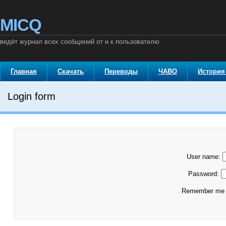
MICQ
ведёт журнал всех сообщений от и к пользователю
Главная
Скачать
Переводы
ЧАВО
История
Login form
User name:
Password:
Remember m