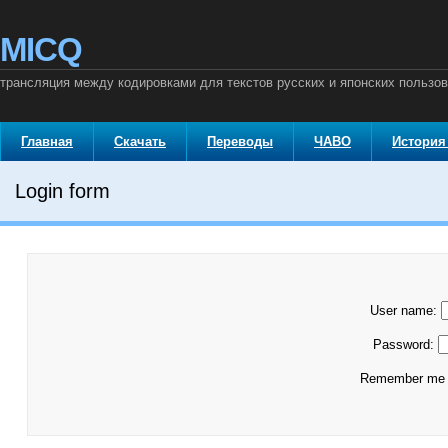
MICQ
трансляция между кодировками для текстов русских и японских пользо
Главная
Скачать
Переводы
ЧАВО
История
Login form
User name:
Password:
Remember m