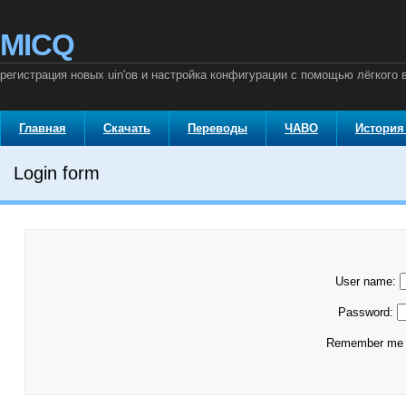
MICQ
регистрация новых uin'ов и настройка конфигурации с помощью лёгкого 
Главная
Скачать
Переводы
ЧАВО
История
Login form
User name:
Password:
Remember m