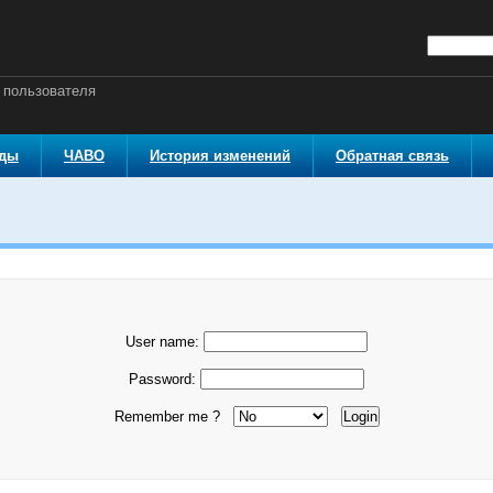
 пользователя
оды
ЧАВО
История изменений
Обратная связь
User name:
Password:
Remember me ?