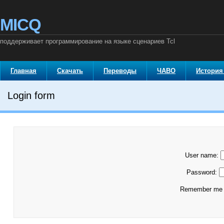
MICQ
поддерживает программирование на языке сценариев Tcl
Главная
Скачать
Переводы
ЧАВО
История
Login form
User name:
Password:
Remember m