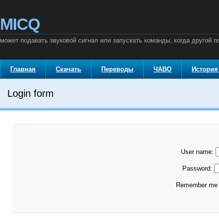
MICQ
может подавать звуковой сигнал или запускать команды, когда другой 
Главная
Скачать
Переводы
ЧАВО
История
Login form
User name:
Password:
Remember m