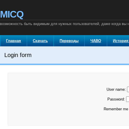
MICQ
возможность быть видимым для нужных пользователей, даже когда вы
Главная
Скачать
Переводы
ЧАВО
История
Login form
User name:
Password:
Remember m