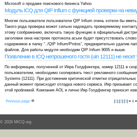
Microsoft о продаже поискового бизнеса Yahoo.
Модуль ICQ для QIP Infium с функцией проверки на нев
Многие пользователи пользователи QIP Infium очень хотели бы иметь
Такого рода проверка может сильно надоедать проверяемому контакту
этому соображению, включать такую функцию в официальный дистрибу
заголовке окна настроек протокола аськи будет присутствовать слово
содержимое в папку “../QIP Infium/Protos”, предварительно удалив пап
файлов. Для работы модуля необходим QIP Infium 9005 и выше.
Появление в ICQ непрошеного гостя (uin 12111) не несет 
По информации, полученной от Ияра Голдфингера, номер 12111 в ско
пользователем, необходимо скопировать текст рекламного сообщения,
Systems (12111). При достижении критической отметки отрицательны
данный момент происходит отладка нового сервиса. Ияр призывает с
этой проблемой. Компания AOL и лично Ияр Голдфингер приносит изв
Previous page
[
1
] [
2
] [
3
]
>
4
<
© 2026 MICQ.org