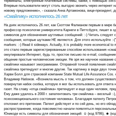
терминалы, электронные платежные системы, банки, с помощью SMS-п
Впервые пользователи могут столь выгодно звонить через интернет 
новому предложению», - сказала Анна Артамонова, вице-президент, дир
«Смайлику» исполнилось 26 лет
На днях исполнилось 26 лет, как Скоттом Фалманом первым в мире бы
профессор психологии университета Карнеги в Питтсбурге, пишет в о
символов для обозначения шутливых сообщений: :-) Читать следует 
сообщения, которые шутками НЕ являются. Для этого используйте :-(" Ор
markers: :-) Read it sideways. Actually, it is probably more economical to 
это стало первым зарегистрированным способом использования «сма
оккупировали Интернет, будь то, простое письмо по e-mail, сообщени
общение простые человеческие эмоции. Не зря же научное название 
смайлики называют эмограммами. Отправной точкой появления смайла
смайлика претендуют и многие другие. Так картинку в виде двух точе
Харви Болл для страховой компании State Mutual Life Assurance Cos
Владимир Набоков. «Возникла мысль о том, что должен существовать
повернутая набок скобка, которую я мог бы использовать для ответа 
газет. На славу «отца смайлика» претендует и еще один человек, пр
Ему даже удалось в 2000 г. запатентовать три смайлика – веселый :-),
психоэмоционального состояния человека». Благодаря патенту Петров
отклонил его претензии. Патент действует и по сей день, но его обл
распространение, когда повсеместно начали появляться персональн
Юникоде есть символы для обозначения эмоций: ☺ (код 9786), ☻ (код