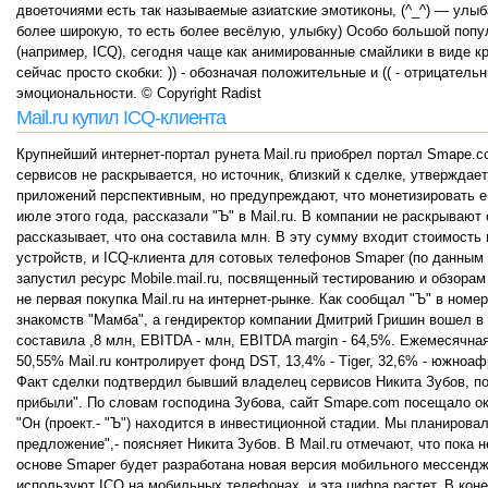
двоеточиями есть так называемые азиатские эмотиконы, (^_^) — улы
более широкую, то есть более весёлую, улыбку) Особо большой поп
(например, ICQ), сегодня чаще как анимированные смайлики в виде к
сейчас просто скобки: )) - обозначая положительные и (( - отрицател
эмоциональности. © Copyright Radist
Mail.ru купил ICQ-клиента
Крупнейший интернет-портал рунета Mail.ru приобрел портал Smape.c
сервисов не раскрывается, но источник, близкий к сделке, утверждае
приложений перспективным, но предупреждают, что монетизировать е
июле этого года, рассказали "Ъ" в Mail.ru. В компании не раскрывают
рассказывает, что она составила млн. В эту сумму входит стоимост
устройств, и ICQ-клиента для сотовых телефонов Smaper (по данным к
запустил ресурс Mobile.mail.ru, посвященный тестированию и обзорам
не первая покупка Mail.ru на интернет-рынке. Как сообщал "Ъ" в ном
знакомств "Мамба", а гендиректор компании Дмитрий Гришин вошел в 
составила ,8 млн, EBITDA - млн, EBITDA margin - 64,5%. Ежемесячна
50,55% Mail.ru контролирует фонд DST, 13,4% - Tiger, 32,6% - южно
Факт сделки подтвердил бывший владелец сервисов Никита Зубов, по
прибыли". По словам господина Зубова, сайт Smape.com посещало ок
"Он (проект.- "Ъ") находится в инвестиционной стадии. Мы планирова
предложение",- поясняет Никита Зубов. В Mail.ru отмечают, что пока 
основе Smaper будет разработана новая версия мобильного мессендже
используют ICQ на мобильных телефонах, и эта цифра растет. В кон