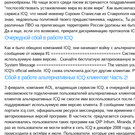
разнообразны. Но чаще всего среди писем встречаются поздравления 
"поспособствовать установлению мира во всем мире". Как выяснилас
сервиса ICQ, что некий инженер Сорокин Станислав из Ставрополя на
знаю, недовольны политикой твоего предшественника, надеюсь, Ты 
различных ПВО на прилегающих территориях России (должны же быт
Да и еще, если это возможно, прекрати дискриминацию протоколов ICQ
Очередной сбой в работе ICQ
Как и было обещено компанией ICQ, они начинают войну с альтернати
сообщение от номера #1 ============================= Систе
используемую вами версию.. Скачайте бесплатную авторизованную
System Message ============================= The version you are u
ICQ's official website. ICQ снова отключила доступ другим клиентам.
Сбой в работе альтернативных ICQ клиентов! Часть 2!
3 февраля, компания AOL, владеющая сервисом ICQ, в очередной ра
невозможности подключения пользователей альтернативных клиентов, 
клиентов альтернативных ICQ не смогли ими воспользоваться после п
поддерживает используемую ими версию клиента. В сообщении также
портале icq.com, официальном ресурсе мессенджера, тем временем п
авторизованных версий программ. В частности, предлагается скачать 
пожаловались пользователи таких программ как QIP Infium, Miranda,
раз их пользователи не могли войти в сеть ICQ в декабре 2008 года,
происходили в октябре и июле. Пользователи, которые уже находилис