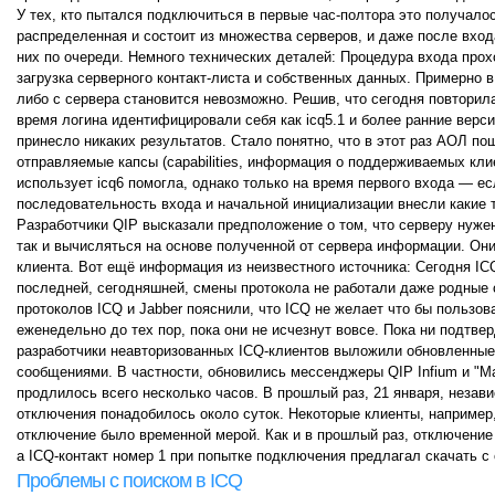
У тех, кто пытался подключиться в первые час-полтора это получалос
распределенная и состоит из множества серверов, и даже после вход
них по очереди. Немного технических деталей: Процедура входа прохо
загрузка серверного контакт-листа и собственных данных. Примерно в
либо с сервера становится невозможно. Решив, что сегодня повторилас
время логина идентифицировали себя как icq5.1 и более ранние верс
принесло никаких результатов. Стало понятно, что в этот раз АОЛ п
отправляемые капсы (capabilities, информация о поддерживаемых кли
использует icq6 помогла, однако только на время первого входа — ес
последовательность входа и начальной инициализации внесли какие 
Разработчики QIP высказали предположение о том, что серверу нужен
так и вычисляться на основе полученной от сервера информации. Он
клиента. Вот ещё информация из неизвестного источника: Сегодня IC
последней, сегодняшней, смены протокола не работали даже родные с
протоколов ICQ и Jabber пояснили, что ICQ не желает что бы пользо
еженедельно до тех пор, пока они не исчезнут вовсе. Пока ни подтве
разработчики неавторизованных ICQ-клиентов выложили обновленные
сообщениями. В частности, обновились мессенджеры QIP Infium и "Ma
продлилось всего несколько часов. В прошлый раз, 21 января, неза
отключения понадобилось около суток. Некоторые клиенты, например,
отключение было временной мерой. Как и в прошлый раз, отключение
а ICQ-контакт номер 1 при попытке подключения предлагал скачать с
Проблемы с поиском в ICQ