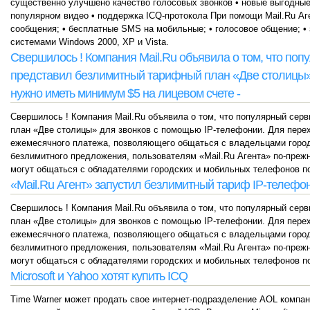
существенно улучшено качество голосовых звонков • новые выгодные
популярном видео • поддержка ICQ-протокола При помощи Mail.Ru Аге
сообщения; • бесплатные SMS на мобильные; • голосовое общение; • 
системами Windows 2000, XP и Vista.
Свершилось ! Компания Mail.Ru объявила о том, что по
представил безлимитный тарифный план «Две столицы» 
нужно иметь минимум $5 на лицевом счете -
Свершилось ! Компания Mail.Ru объявила о том, что популярный сер
план «Две столицы» для звонков с помощью IP-телефонии. Для перех
ежемесячного платежа, позволяющего общаться с владельцами город
безлимитного предложения, пользователям «Mail.Ru Агента» по-пре
могут общаться с обладателями городских и мобильных телефонов по
«Mail.Ru Агент» запустил безлимитный тариф IP-телефо
Свершилось ! Компания Mail.Ru объявила о том, что популярный сер
план «Две столицы» для звонков с помощью IP-телефонии. Для перех
ежемесячного платежа, позволяющего общаться с владельцами город
безлимитного предложения, пользователям «Mail.Ru Агента» по-пре
могут общаться с обладателями городских и мобильных телефонов по
Microsoft и Yahoo хотят купить ICQ
Time Warner может продать свое интернет-подразделение AOL компани