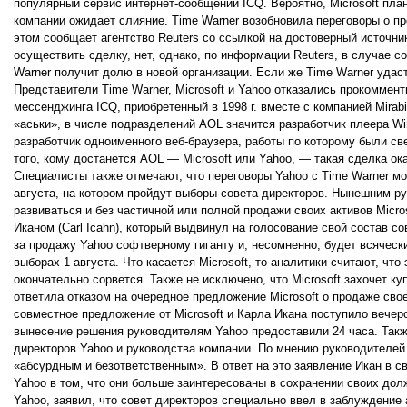
популярный сервис интернет-сообщений ICQ. Вероятно, Microsoft план
компании ожидает слияние. Time Warner возобновила переговоры о пр
этом сообщает агентство Reuters со ссылкой на достоверный источник
осуществить сделку, нет, однако, по информации Reuters, в случае с
Warner получит долю в новой организации. Если же Time Warner удаст
Представители Time Warner, Microsoft и Yahoo отказались прокоммен
мессенджинга ICQ, приобретенный в 1998 г. вместе с компанией Mirabi
«аськи», в числе подразделений AOL значится разработчик плеера Win
разработчик одноименного веб-браузера, работы по которому были све
того, кому достанется AOL — Microsoft или Yahoo, — такая сделка о
Специалисты также отмечают, что переговоры Yahoo с Time Warner мо
августа, на котором пройдут выборы совета директоров. Нынешним р
развиваться и без частичной или полной продажи своих активов Micr
Иканом (Carl Icahn), который выдвинул на голосование свой состав с
за продажу Yahoo софтверному гиганту и, несомненно, будет всячес
выборах 1 августа. Что касается Microsoft, то аналитики считают, чт
окончательно сорвется. Также не исключено, что Microsoft захочет ку
ответила отказом на очередное предложение Microsoft о продаже свое
совместное предложение от Microsoft и Карла Икана поступило вечеро
вынесение решения руководителям Yahoo предоставили 24 часа. Такж
директоров Yahoo и руководства компании. По мнению руководителей
«абсурдным и безответственным». В ответ на это заявление Икан в 
Yahoo в том, что они больше заинтересованы в сохранении своих долж
Yahoo, заявил, что совет директоров специально ввел в заблуждение