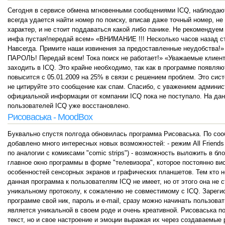
Сегодня в сервисе обмена мгновенными сообщениями ICQ, наблюдают
всегда удается найти номер по поиску, вписав даже точный номер, 
характер, и не стоит поддаваться какой либо панике. Не рекомендуе
инфа пустая!передай всем» «ВНИМАНИЕ !!! Несколько часов назад ста
Навсегда. Примите наши извинения за предоставленные неудобства!
ПАРОЛЬ! Передай всем! Тока поиск не работает!» «Уважаемые клиенты
заходить в ICQ. Это крайне необходимо, так как в программе появляю
повысится с 05.01.2009 на 25% в связи с решением проблем. Это сис
не цитируйте это сообщение как спам. Спасибо, с уважением админис
официальной информации от компании ICQ пока не поступало. На да
пользователей ICQ уже восстановлено.
Рисоваська - MoodBox
Буквально спустя полгода обновилась программа Рисоваська. По со
добавлено много интересных новых возможностей: - режим All Friends
по аналогии с комиксами "comic strips") - возможность выложить в бл
главное окно программы в форме "телевизора", которое постоянно ви
особенностей сенсорных экранов и графических планшетов. Тем кто н
данная программа к пользователям ICQ не имеет, но от этого она не 
уникальному протоколу, к сожалению не совместимому с ICQ. Зарегис
программе свой ник, пароль и e-mail, сразу можно начинать пользова
является уникальной в своем роде и очень креативной. Рисоваська по
текст, но и свое настроение и эмоции выражая их через создаваемые