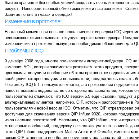
быстро красиво и без особых усилий создавать очень интересные зари
рисуют - Непосредственный обмен эмоциями и настроениями - Совместн
Зажигает огонь в глазах и сердцах!
Изменения в протоколе!
На данный момент при попытке подключения к серверам ICQ через мн
невозможности использовать текущую версию мессенджера. Предлага
изменениями в протоколе, выпущено необходимое обновление для QI
Проблемы с ICQ
9 декабря 2008 года, многие пользователи интернет-пейджера ICQ не
компания AOL, которая занимается развитием этого продукта, прекра
программы, получили сообщение об этом при попытке подключиться к
сообщении, которое получили пользователи, предлагалось скачать бе
Поскольку ICQ 5.1. пользуются многие, а о прекращении поддержки э
новость вызвала недовольство со стороны пользователей, которое он
пользователей отмечают, что ICQ версии 6.5 еще «сырой» продукт и 
альтернативных клиентов, например, QIP, который распространен в Ро
пользователями новой версии ICQ. Отметим, что QIP отреагировал оч
доступная для скачивания версия QIP Infium 9020, которая поддержи
из-за наплыва посетителей. Напомним, что QIP Infium - это интерне
мгновенных сообщений, поддержку нескольких учетных записей, допо
этого QIP Infium поддерживает Mail.ru Агент и Я.Онлайн, имеется ма
время QIP становится все более популярен у пользователей, в том чи