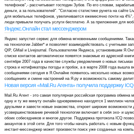
телефонов",- рассчитывает господин Зубов. По его словам, зарабатыв
деньги, а за пользователей". "Согласно статистике рунета на сайте L
для мобильных телефонов, увеличивается ежемесячно почти на 4%",-п
люди привыкли получать услуги бесплатно. А за приложения для моб
Яндекс.Онлайн стал мессенджером
Яндекс запустил сервис для обмена мгновенными сообщениями. Така
на технологии Jabber* и позволяет взаимодействовать с учетными запи
QIP, GMail и Livejournal. Пользователям Яндекса, установившим Я.Он
списке контактов автоматически появятся знакомые из адресной книг
сентябре 2007 года в качестве службы уведомления о новых письмах
строка и нотификаторы погоды и пробок, а в марте 2008 года вышла 
сообщениями сегодня в Я.Онлайне появилось несколько новых возможн
сообщениях и смене настроений на Я.ру и возможность самому делит
Новая версия «Mail.Ru Агента» получила поддержку ICQ
Mail.Ru Агент - это самая популярная российская программа обмена м
одну и ту же минуту онлайн одновременно находятся 1 миллион челов
друзьями и завести новые знакомства, откроет широкие возможности
усовершенствование речевой технологии включает в себя эхо- и шум
обоих собеседников и многое другое. Поддержка протокола ICQ позв
аккаунтов в этой сети. Для того чтобы начать работать с новым функ
инстант-мессенджер может произвести поиск уже созданных на компь