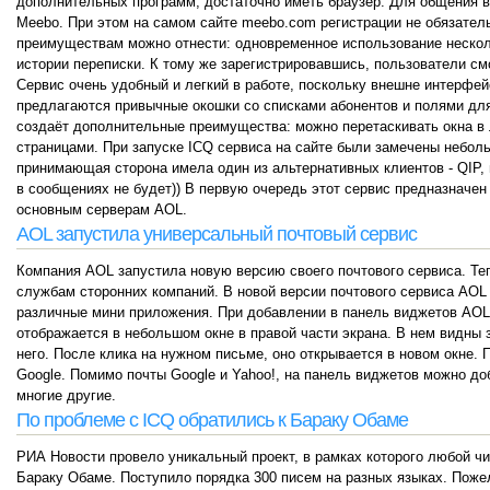
дополнительных программ, достаточно иметь браузер. Для общения в
Meebo. При этом на самом сайте meebo.com регистрации не обязател
преимуществам можно отнести: одновременное использование несколь
истории переписки. К тому же зарегистрировавшись, пользователи смо
Сервис очень удобный и легкий в работе, поскольку внешне интерф
предлагаются привычные окошки со списками абонентов и полями д
создаёт дополнительные преимущества: можно перетаскивать окна в 
страницами. При запуске ICQ сервиса на сайте были замечены неболь
принимающая сторона имела один из альтернативных клиентов - QIP, 
в сообщениях не будет)) В первую очередь этот сервис предназначен 
основным серверам AOL.
AOL запустила универсальный почтовый сервис
Компания AOL запустила новую версию своего почтового сервиса. Те
службам сторонних компаний. В новой версии почтового сервиса AOL
различные мини приложения. При добавлении в панель виджетов AOL,
отображается в небольшом окне в правой части экрана. В нем видны 
него. После клика на нужном письме, оно открывается в новом окне.
Google. Помимо почты Google и Yahoo!, на панель виджетов можно доб
многие другие.
По проблеме с ICQ обратились к Бараку Обаме
РИА Новости провело уникальный проект, в рамках которого любой ч
Бараку Обаме. Поступило порядка 300 писем на разных языках. Поже