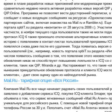
время в плане разработок новых приложений или модернизации прежни
сравнительно недавно начата активная разработка новых версий QIP
QIP.Online. Программа не позволяет вести двусторонней переписки, а
сообщает о новых входящих сообщениях на ресурсах «Одноклассники»
партнерских сайтов, включая знакомства на Mail.ru и Rambler.ru). Е
портала spbIT.su раздела «вконтакте» от 28 августа 2008 г.). Участи
частности, в ноябре текущего года пользователи также не могли подк
протокол ICQ 6 также произошло отключение альтернативных клиентов
историю с появлением в контакт-листах пользователей программы ICQ
появлялся снова даже после его удаления. Тогда появилась версия 
пользователей (см., например, новость портала spbIT.su раздела «Ин
числом появилось сообщение о том, что появление этого неизвестног
обновления никак не способствуют повышению лояльности к ICQ со с
клиентов, таких как QIP, Miranda и др. Настораживает то, что такие 
нынешнее принудительное обновление протокола и клиента ICQ могло
клиентов», - дает свою оценку один из наблюдателей рынка.
Mail.Ru - тарифная опция «Вся Россия»
Компания Mail.Ru все чаще начинает радовать своих пользователей 
заявлено о добавлении сервиса ICQ, покупке ICQ-клиента Smaper, пр
объявила о том, что сервис мгновенных сообщений «Mail.Ru Агент»
уникальную для российского рынка. C помощью новой тарифной опции
телефоны России за 30 у.е. Пополнить счет «Mail.Ru Агента» можно 