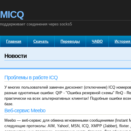
MICQ
поддерживает соединения через socks5
Главная
Скачать
Переводы
ЧАВО
История
Новости
Проблемы в работе ICQ
У многих пользователей замечен дисконект (отключение) ICQ номеро
разные однотипные ошибки: QIP - "Ошибка резервной схемы" RnQ - Res
практически на всех альтернативных клиентах! Подобные ошибки возн
базе.
Веб-сервис Meebo
Meebo — веб-сервис для обмена мгновенными сообщениями (Instant M
следующие протоколы: AIM, Yahoo!, MSN, ICQ, XMPP (Jabber), flixte