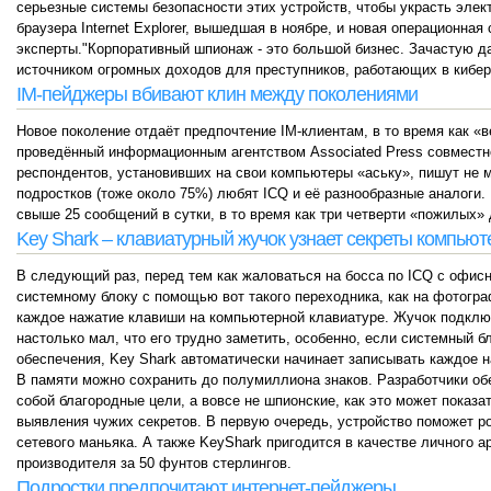
серьезные системы безопасности этих устройств, чтобы украсть элек
браузера Internet Explorer, вышедшая в ноябре, и новая операционная
эксперты."Корпоративный шпионаж - это большой бизнес. Зачастую д
источником огромных доходов для преступников, работающих в киберп
IM-пейджеры вбивают клин между поколениями
Новое поколение отдаёт предпочтение IM-клиентам, в то время как «
проведённый информационным агентством Associated Press совместно
респондентов, установивших на свои компьютеры «аську», пишут не
подростков (тоже около 75%) любят ICQ и её разнообразные аналоги
свыше 25 сообщений в сутки, в то время как три четверти «пожилых» 
Key Shark – клавиатурный жучок узнает секреты компьют
В следующий раз, перед тем как жаловаться на босса по ICQ с офисн
системному блоку с помощью вот такого переходника, как на фотогра
каждое нажатие клавиши на компьютерной клавиатуре. Жучок подклю
настолько мал, что его трудно заметить, особенно, если системный б
обеспечения, Key Shark автоматически начинает записывать каждое н
В памяти можно сохранить до полумиллиона знаков. Разработчики об
собой благородные цели, а вовсе не шпионские, как это может показ
выявления чужих секретов. В первую очередь, устройство поможет ро
сетевого маньяка. А также KeyShark пригодится в качестве личного 
производителя за 50 фунтов стерлингов.
Подростки предпочитают интернет-пейджеры