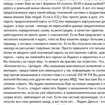
нибудь станет Вам за лист формата А4 платить 45-50 и выше рублей?
работу в реальной жизни обычно платят 10-15 рублей. А вот что пишу
предоплаченную карту какой-нибудь платежной системы и продиктоват
имена близких Вам людей. Если в ICQ у Вас просят денег в долг, эт
пароль предоплаченной карты по ICQ или переводить виртуальные день
выдает, а еще лучше - никогда не пересылайте данные предоплаченно
заплатить определенную сумму за регистрацию, в качестве гарантии, 
работодатели не просят денег с соискателей. Если Вам предлагают 
несколько кошельков и ждать, пока на Ваш кошелек придут большие д
пирамид, о которых становится известно. Если Вы получили письмо 
никогда не рассылают подобных писем. Просто перешлите это письмо 
более не вводите свой платежный пароль на посторонних сайтах, даж
пароль - сразу же поменяйте все пароли на Яндексе и обратитесь в с
Вы попались на такую бяку, то можете им красиво так отомстить. Что,
«Безопасность». Цитирую: «Мы оказываем максимально возможное сод
милиции», предоставим всю имеющуюся у нас информацию по соотве
мер против мошенников в соответствии со статьей 159 УК РФ Вы дол
жителей Москвы) или другие местные органы МВД. Чем быстрее Вы 
сможем собрать. Мы будем признательны Вам за любые сведения о 
работы». То есть, следует известить Яндекс о мошенничестве и случ
мошенничество, если вы уже обратились в правоохранительные орга
скорее всего, заблокирует их счет. Если они честная организация, т
получат все свои денежки назад, а вот если нет… Яндекс.Деньги - э