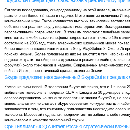
Подростки превращают свою жизнь в реалити-шоу при п
Согласно исследованию, обнародованному на этой неделе, американск
развлечения более 72 часов в неделю. В это понятие включены Инте
компьютерные игры. Такое количество высоких технологий заставляет
собственном реалити-шоу, утверждают исследователи. Исследование 
перспективными потребителями. В этом им помогают случайные зараб
кинотеатры и мобильные телефоны подростки тратят около 195 милли
состоянию на 2006 год, треть американских школьников может похваст
более половины школьников играют в Sony PlayStation 2. Около 75 п
поисках музыки. Более половины из них не заботятся тем, что скачи
подросток тратит на общение с друзьями в режиме онлайн (включая о
форумах) около трех часов в неделю. Современных американских под
война в Ираке, энергетический кризис, экология Земли.
Skype предложит неограниченный SkypeOut в пределах 
Компания пиринговой IP-телефонии Skype объявила, что с 1 января 2
мобильные телефоны в пределах США и Канады за 30 долларов в год.
североамериканском континенте бесплатные звонки SkypeOut, но врем
менее, аналитики не считают Skype серьезным конкурентом для кабел
заключается в том, что конечному пользователю необходимо соверша
телефона. Массовый подписчик предпочитает не забивать себе голов
компьютером в качестве телефонной трубки.
Ори Гиллиам: «ICQ считает Россию стратегически важн