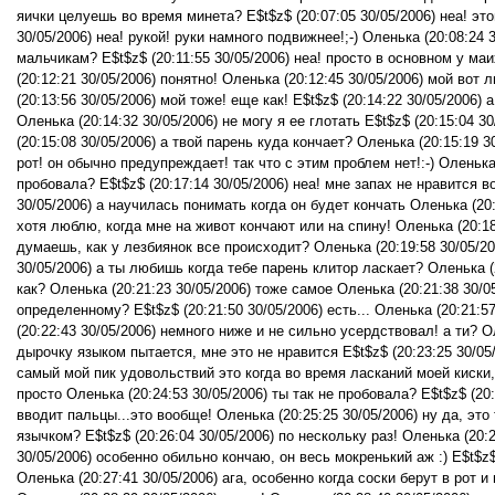
яички целуешь во время минета? E$t$z$ (20:07:05 30/05/2006) неа! эт
30/05/2006) неа! рукой! руки намного подвижнее!;-) Оленька (20:08:24
мальчикам? E$t$z$ (20:11:55 30/05/2006) неа! просто в основном у ма
(20:12:21 30/05/2006) понятно! Оленька (20:12:45 30/05/2006) мой во
(20:13:56 30/05/2006) мой тоже! еще как! E$t$z$ (20:14:22 30/05/2006
Оленька (20:14:32 30/05/2006) не могу я ее глотать E$t$z$ (20:15:04 
(20:15:08 30/05/2006) а твой парень куда кончает? Оленька (20:15:19 30
рот! он обычно предупреждает! так что с этим проблем нет!:-) Оленька
пробовала? E$t$z$ (20:17:14 30/05/2006) неа! мне запах не нравится во
30/05/2006) а научилась понимать когда он будет кончать Оленька (20:
хотя люблю, когда мне на живот кончают или на спину! Оленька (20:18:
думаешь, как у лезбиянок все происходит? Оленька (20:19:58 30/05/20
30/05/2006) а ты любишь когда тебе парень клитор ласкает? Оленька (2
как? Оленька (20:21:23 30/05/2006) тоже самое Оленька (20:21:38 30/
определенному? E$t$z$ (20:21:50 30/05/2006) есть... Оленька (20:21:57
(20:22:43 30/05/2006) немного ниже и не сильно усердствовал! а ти? О
дырочку языком пытается, мне это не нравится E$t$z$ (20:23:25 30/05
самый мой пик удовольствий это когда во время ласканий моей киски,
просто Оленька (20:24:53 30/05/2006) ты так не пробовала? E$t$z$ (20
вводит пальцы...это вообще! Оленька (20:25:25 30/05/2006) ну да, это
язычком? E$t$z$ (20:26:04 30/05/2006) по нескольку раз! Оленька (20:2
30/05/2006) особенно обильно кончаю, он весь мокренький аж :) E$t$z$ 
Оленька (20:27:41 30/05/2006) ага, особенно когда соски берут в рот и