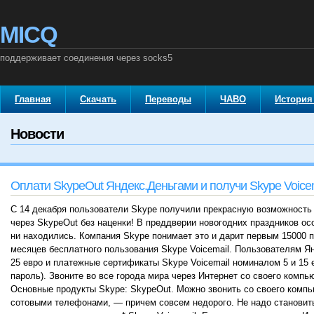
MICQ
поддерживает соединения через socks5
Главная
Скачать
Переводы
ЧАВО
История
Новости
Оплати SkypeOut Яндекс.Деньгами и получи Skype Voicem
С 14 декабря пользователи Skype получили прекрасную возможность
через SkypeOut без наценки! В преддверии новогодних праздников ос
ни находились. Компания Skype понимает это и дарит первым 15000 
месяцев бесплатного пользования Skype Voicemail. Пользователям Я
25 евро и платежные сертификаты Skype Voicemail номиналом 5 и 15 
пароль). Звоните во все города мира через Интернет со своего компь
Основные продукты Skype: SkypeOut. Можно звонить со своего комп
сотовыми телефонами, — причем совсем недорого. Не надо становить