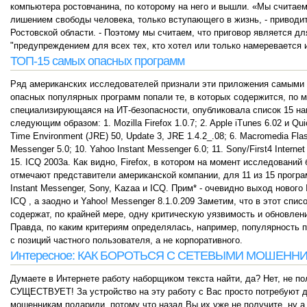
компьютера ростовчанина, по которому на него и вышли. «Мы считаем
лишением свободы человека, только вступающего в жизнь, - привод
Ростовской области. - Поэтому мы считаем, что приговор является дл
"предупреждением для всех тех, кто хотел или только намеревается
ТОП-15 самых опасных программ
Ряд американских исследователей признали эти приложения самыми у
опасных популярных программ попали те, в которых содержится, по м
специализирующаяся на ИТ-безопасности, опубликовала список 15 н
следующим образом: 1. Mozilla Firefox 1.0.7; 2. Apple iTunes 6.02 и Qui
Time Environment (JRE) 50, Update 3, JRE 1.4.2_.08; 6. Macromedia Flas
Messenger 5.0; 10. Yahoo Instant Messenger 6.0; 11. Sony/First4 Internet 
15. ICQ 2003a. Как видно, Firefox, в котором на момент исследовани
отмечают представители американской компании, для 11 из 15 прогр
Instant Messenger, Sony, Kazaa и ICQ. Прим* - очевидно выход нового
ICQ , а заодно и Yahoo! Messenger 8.1.0.209 Заметим, что в этот сп
содержат, по крайней мере, одну критическую уязвимость и обновле
Правда, по каким критериям определялась, например, популярность п
с позиций частного пользователя, а не корпоративного.
Интересное: КАК БОРОТЬСЯ С СЕТЕВЫМИ МОШЕНН
Думаете в Интернете работу наборщиком текста найти, да? Нет, не по
СУЩЕСТВУЕТ! За устройство на эту работу с Вас просто потребуют де
мошенникам подарили, потому что назад Вы их уже не получите, ну а 