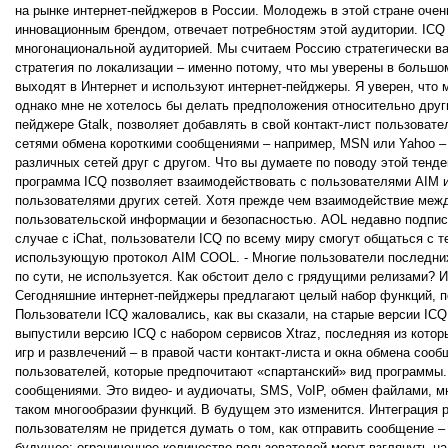
на рынке интернет-пейджеров в России. Молодежь в этой стране оче
инновационным брендом, отвечает потребностям этой аудитории. ICQ
многонациональной аудиторией. Мы считаем Россию стратегически ва
стратегия по локализации – именно потому, что мы уверены в большо
выходят в Интернет и используют интернет-пейджеры. Я уверен, что 
однако мне не хотелось бы делать предположения относительно других
пейджере Gtalk, позволяет добавлять в свой контакт-лист пользоват
сетями обмена короткими сообщениями – например, MSN или Yahoo – 
различных сетей друг с другом. Что вы думаете по поводу этой тен
программа ICQ позволяет взаимодействовать с пользователями AIM и
пользователями других сетей. Хотя прежде чем взаимодействие меж
пользовательской информации и безопасностью. AOL недавно подписа
случае с iChat, пользователи ICQ по всему миру смогут общаться с т
использующую протокол AIM COOL. - Многие пользователи последних
по сути, не используется. Как обстоит дело с грядущими релизами?
Сегодняшние интернет-пейджеры предлагают целый набор функций, п
Пользователи ICQ жаловались, как вы сказали, на старые версии IC
выпустили версию ICQ с набором сервисов Xtraz, последняя из котор
игр и развлечений – в правой части контакт-листа и окна обмена соо
пользователей, которые предпочитают «спартанский» вид программы.
сообщениями. Это видео- и аудиочаты, SMS, VoIP, обмен файлами, мн
таком многообразии функций. В будущем это изменится. Интеграция 
пользователям не придется думать о том, как отправить сообщение –
будущее: ограниченное количество пользователей могут взглянуть на