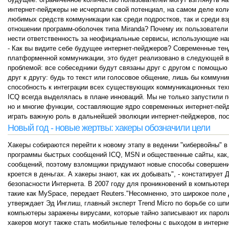
интернет-пейджеры не исчерпали свой потенциал, на самом деле коли
любимых средств коммуникации как среди подростков, так и среди в
отношении программ-оболочек типа Miranda? Почему их пользовател
нести ответственность за неофициальные сервисы, использующие на
- Как вы видите себе будущее интернет-пейджеров? Современные тен
платформенной коммуникации, это будет реализовано в следующей ве
проблемой: все собеседники будут связаны друг с другом с помощью т
друг к другу: будь то текст или голосовое общение, лишь бы комму
способность к интеграции всех существующих коммуникационных тех
ICQ всегда выделялась в плане инноваций. Мы не только запустили 
но и многие функции, составляющие ядро современных интернет-пейд
играть важную роль в дальнейшей эволюции интернет-пейджеров, поск
Новый год - новые жертвы: хакеры обозначили цели
Хакеры собираются перейти к новому этапу в ведении "кибервойны" в
программы быстрых сообщений ICQ, MSN и общественные сайты, как,
сообщений, поэтому взломщики придумают новые способы совершени
кроется в деньгах. А хакеры знают, как их добывать", - констатирует
безопасности Интернета. В 2007 году для проникновений в компьюте
такие как MySpace, передает Reuters."Несомненно, это широкое поле
утверждает Эд Инглиш, главный эксперт Trend Micro по борьбе со ш
компьютеры заражены вирусами, которые тайно записывают их парол
хакеров могут также стать мобильные телефоны с выходом в интерне