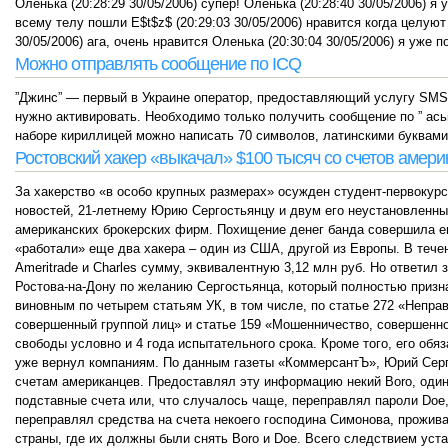
Оленька (20:28:29 30/05/2006) супер! Оленька (20:28:40 30/05/2006) 
всему телу пошли E$t$z$ (20:29:03 30/05/2006) нравится когда целуют 
30/05/2006) ага, очень нравится Оленька (20:30:04 30/05/2006) я уже 
Можно отправлять сообщение по ICQ
”Джинс” — первый в Украине оператор, предоставляющий услугу SMS
нужно активировать. Необходимо только получить сообщение по ” аське
наборе кириллицей можно написать 70 символов, латинскими буквами
Ростовский хакер «выкачал» $100 тысяч со счетов амери
За хакерство «в особо крупных размерах» осужден студент-первокурс
новостей, 21-летнему Юрию Сергостьянцу и двум его неустановленны
американских брокерских фирм. Похищение денег банда совершила ещ
«работали» еще два хакера – один из США, другой из Европы. В тече
Ameritrade и Charles сумму, эквивалентную 3,12 млн руб. Но ответил
Ростова-на-Дону по желанию Сергостьянца, который полностью призн
виновным по четырем статьям УК, в том числе, по статье 272 «Непр
совершенный группой лиц» и статье 159 «Мошенничество, совершенно
свободы условно и 4 года испытательного срока. Кроме того, его обя
уже вернул компаниям. По данным газеты «КоммерсантЪ», Юрий Сергос
счетам американцев. Предоставлял эту информацию некий Boro, один 
подставные счета или, что случалось чаще, переправлял пароли Doe,
переправлял средства на счета некоего господина Симонова, прожив
страны, где их должны были снять Boro и Doe. Всего следствием уст