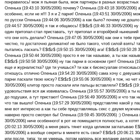
понравилось! мож я пьяная была, мож партнеры в разных возрастных ка
Оленька (19:43:10 30/05/2006) почему? Оленька (19:43:18 30/05/2006) 
особенно, если не я!!! 3 я и 2 парня! Оленька (19:43:51 30/05/2006) 
по русски Оленька (19:44:06 30/05/2006) а как было? почему не дошл
(19:44:57 30/05/2006) я так и общаюсь! E$t$z$ (19:46:33 30/05/2006) н
один притопал-стал приставать, тут притопал и второй(мой нынешний п
что они хоть делали? Оленька (19:47:05 30/05/2006) как они к тебе пр
честно, то достаточно деликатно! не было такого, чтоб силой взять! т
пытались ласкать? E$t$z$ (19:50:15 30/05/2006) ага! E$t$z$ (19:50:28 
Оленька (19:50:44 30/05/2006) просто я ее так называю, а ты как назы
E$t$z$ (19:50:58 30/05/2006) ну так парни в основном грят! Оленька (19
еще и журналистка? где ти учишься? ти как к бисексуалам относишься
отношусь отлично Оленька (19:54:20 30/05/2006) сама хочу с девушкой 
парни ласкали твою киску? E$t$z$ (19:55:06 30/05/2006) я тож, но че
30/05/2006) клитор просто ласкали или пальцы вставляли? E$t$z$ (19:5
удовольствия вся аж извивалась Оленька (19:55:57 30/05/2006) а ты ка
до подушки, а тут пристают! Оленька (19:56:49 30/05/2006) и что так н
что так вышло! Оленька (19:57:29 30/05/2006) представляю какой у паца
мне вот интересно а как ты себе представляешь секс с двумя мужчинам
наверно просто смотрел бы! Оленька (19:59:45 30/05/2006) :) Оленька 
30/05/2006) ниче особенного! в рот не помещается полностью, а хотят
(20:02:13 30/05/2006) а меня рвать тянет когда целиком заглатываю E$
30/05/2006) а вообще секреты в минете есть свои? E$t$z$ (20:06:21 30
или после. типа: ти не умеешь. потом напрочь все желание делать про