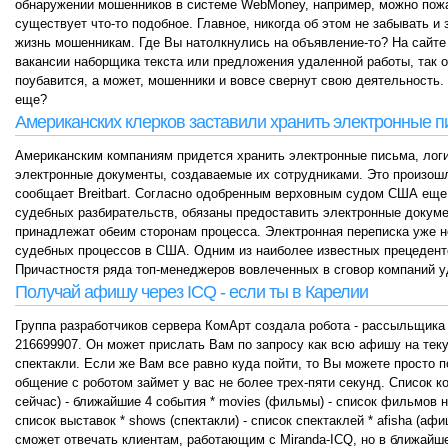
обнаружении мошенников в системе WebMoney, например, можно пож
существует что-то подобное. Главное, никогда об этом не забывать и
жизнь мошенникам. Где Вы натолкнулись на объявление-то? На сайте 
вакансии наборщика текста или предложения удаленной работы, так 
поубавится, а может, мошенники и вовсе свернут свою деятельность. Х
еще?
Американских клерков заставили хранить электронные п
Американским компаниям придется хранить электронные письма, логи
электронные документы, создаваемые их сотрудниками. Это произошл
сообщает Breitbart. Согласно одобренным верховным судом США еще в
судебных разбирательств, обязаны предоставить электронные докумен
принадлежат обеим сторонам процесса. Электронная переписка уже н
судебных процессов в США. Одним из наиболее известных прецедент
Причастностя ряда топ-менеджеров вовлеченных в сговор компаний у
Получай афишу через ICQ - если ты в Карелии
Группа разработчиков сервера КомАрт создала робота - рассыльщика
216699907. Он может прислать Вам по запросу как всю афишу на тек
спектакли. Если же Вам все равно куда пойти, то Вы можете просто
общение с роботом займет у вас не более трех-пяти секунд. Список ко
сейчас) - ближайшие 4 события * movies (фильмы) - список фильмов на 
список выставок * shows (спектакли) - список спектаклей * afisha (
сможет отвечать клиентам, работающим с Miranda-ICQ, но в ближайш