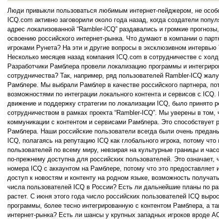
Люди привыкли пользоваться любимым интернет-пейджером, не особо 
ICQ.com активно заговорили около года назад, когда создатели попу
адрес локализованной “Rambler-ICQ” раздавались и громкие прогнозы
освоению российского интернет-рынка. Что думают в компании о пар
игроками Рунета? На эти и другие вопросы в эксклюзивном интервью 
Несколько месяцев назад компания ICQ.com в сотрудничестве с хол
Разработчики Рамблера провели локализацию программы и интегрирова
сотрудничества? Так, например, ряд пользователей Rambler-ICQ жалу
Рамблере. Мы выбрали Рамблер в качестве российского партнера, по
возможностями по интеграции локального контента и сервисов с ICQ.
движение и поддержку стратегии по локализации ICQ, было принято 
сотрудничеством в рамках проекта “Rambler-ICQ”. Мы уверены в том, 
коммуникации с контентом и сервисами Рамблера. Это способствует 
Рамблера. Наши российские пользователи всегда были очень преданы
ICQ, полагаясь на репутацию ICQ как глобального игрока, потому чт
пользователей по всему миру, невзирая на культурные границы и ча
по-прежнему доступна для российских пользователей. Это означает, 
номера ICQ с аккаунтом на Рамблере, потому что это предоставляет
доступ к новостям и контенту на родном языке, возможность получать
числа пользователей ICQ в России? Есть ли дальнейшие планы по ра
растет. С июня этого года число российских пользователей ICQ выр
программы, более тесно интегрированную с контентом Рамблера, а так
интернет-рынка? Есть ли шансы у крупных западных игроков вроде A