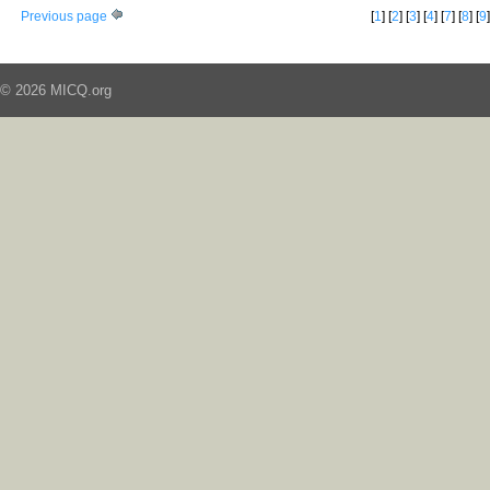
Previous page
[
1
] [
2
] [
3
] [
4
] [
7
] [
8
] [
9
© 2026 MICQ.org