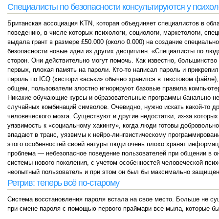
Специалисты по безопасности консультируются у психол
Британская ассоциация KTN, которая объединяет специалистов в обл
поведению, в числе которых психологи, социологи, маркетологи, спец
выдала грант в размере £50.000 (около 0.000) на создание специальн
безопасности новые идеи из других дисциплин. «Специалисты по лю
сторон. Они действительно могут помочь. Как известно, большинств
первых, плохая память на пароли. Кто-то написал пароль и прикрепи
пароль по ICQ (хистори «аськи» обычно хранится в текстовом файле),
общем, пользователи злостно игнорируют базовые правила компьютер
Никакие обучающие курсы и образовательные программы банально не 
случайных комбинаций символов. Очевидно, нужно искать какой-то д
человеческого мозга. Существуют и другие недостатки, из-за которы
уязвимость к «социальному хакингу», когда люди готовы добровольн
впадают в транс, уязвимы к нейро-лингвистическому программирован
этого особенностей своей натуры люди очень плохо хранят информа
проблема — небезопасное поведение пользователей при общении в о
системы нового поколения, с учетом особенностей человеческой пси
неопытный пользователь и при этом он был бы максимально защищен.
Ретрив: теперь всё по-старому
Система восстановления пароля встала на свое место. Больше не су
при смене пароля с помощью первого праймари все мыла, которые бы