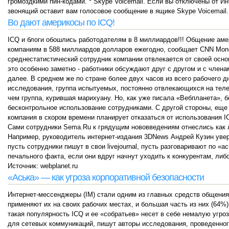
громоздкими пин-кодами. * Skype Voicemail. Если вы отключены от Ин
звонящий оставит вам голосовое сообщение в ящике Skype Voicemail.
Во дают америкосы по ICQ!
ICQ и блоги обошлись работодателям в 8 миллиардов!!! Общение ам
компаниям в 588 миллиардов долларов ежегодно, сообщает CNN Mone
среднестатистический сотрудник компании отвлекается от своей осно
это особенно заметно - работники обсуждают друг с другом и с член
далее. В среднем же по стране более двух часов из всего рабочего д
исследования, группа испытуемых, постоянно отвлекающихся на телеф
чем группа, курившая марихуану. Но, как уже писала «Вебпланета», 
бесконтрольное использование сотрудниками. С другой стороны, еще
компания в скором времени планирует отказаться от использования IC
Сами сотрудники Sema.Ru к грядущим нововведениям отнеслись как л
Например, руководитель интернет-издания 3DNews Андрей Кузин увере
пусть сотрудники пишут в свои livejournal, пусть разговаривают по «а
печального факта, если они вдруг начнут уходить к конкурентам, л
Источник: webplanet.ru
«Аська» — как угроза корпоративной безопасности
Интернет-мессенджеры (IM) стали одним из главных средств общения
применяют их на своих рабочих местах, и большая часть из них (64
такая популярность ICQ и ее «собратьев» несет в себе немалую угро
для сетевых коммуникаций, пишут авторы исследования, проведенного