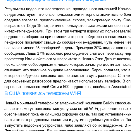
Результаты недавнего исследования, проведенного компанией Knowled
свидетельствуют, что юные пользователи интернета значительно бо
среднего возраста, предпочитающие, скорее, электронную почту. Ок
возрасте от 13 до 18 лет, активно пользуются системами мгновенных
интернет-пейджерами. При этом три четверти взрослых пользователей
подростков общаются при помощи интернет-пейджеров значительно ча
пейджеров посылают свыше 25 сообщений ежедневно, чуть менее чет
посылают менее 25 сообщений в день. Примерно 30% подростков не 
сообщений. Лишь 17% взрослых респондентов считают переписку чер
профессор Иллинойсского университета в Чикаго Стив Джонс восхищ
несколькими собеседниками, число которых зачастую достигает неско
отмечает, что подобное общение неполноценно. Барон полагает, что
интернет-пейджера пользователь не вникает в суть разговора. С этим
для серьезных разговоров предпочитают использовать телефон. В опр
взрослых пользователей Сети и 500 подростков, сообщает Associated
В США появились телефоны Wi-Fi
Новый мобильный телефон от американской компании Belkin способен
аппаратов могут пользоваться услугами сетей Wi-Fi, расположенных 
обеспечивают пока не слишком хорошую связь, так как установленны
на рынке вскоре должны появиться и другие подобные устройства. Так
выпустить подобные устройства, либо заявляют об их поддержке. В 
При работе с сервисом Skype пользователю ничего не придётся плати