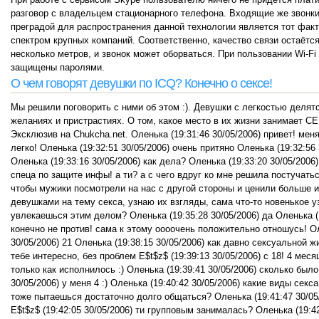
разговор с владельцем стационарного телефона. Входящие же звонки,
преградой для распространения данной технологии является тот факт
спектром крупных компаний. Соответственно, качество связи остаётс
несколько метров, и звонок может оборваться. При пользовании Wi-Fi
защищены паролями.
О чем говорят девушки по ICQ? Конечно о сексе!
Мы решили поговорить с ними об этом :). Девушки с легкостью деля
желаниях и пристрастиях. О том, какое место в их жизни занимает С
Эксклюзив на Chukcha.net. Оленька (19:31:46 30/05/2006) привет! мен
легко! Оленька (19:32:51 30/05/2006) очень притяно Оленька (19:32:56
Оленька (19:33:16 30/05/2006) как дела? Оленька (19:33:20 30/05/2006
спеца по защите инфы! а ти? а с чего вдруг ко мне решила постучатьс
чтобы мужики посмотрели на нас с другой стороны и ценили больше и 
девушками на тему секса, узнаю их взгляды, сама что-то новенькое уз
увлекаешься этим делом? Оленька (19:35:28 30/05/2006) да Оленька (1
конечно не против! сама к этому оооочень положительно отношусь! Оле
30/05/2006) 21 Оленька (19:38:15 30/05/2006) как давно сексуальной
тебе интересно, без проблем E$t$z$ (19:39:13 30/05/2006) с 18! 4 меся
только как исполнилось :) Оленька (19:39:41 30/05/2006) сколько было 
30/05/2006) у меня 4 :) Оленька (19:40:42 30/05/2006) какие виды секс
тоже пытаешься достаточно долго общаться? Оленька (19:41:47 30/05/
E$t$z$ (19:42:05 30/05/2006) ти групповым занималась? Оленька (19:42: