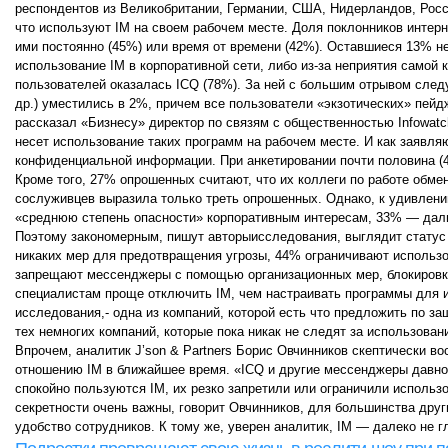
респондентов из Великобритании, Германии, США, Нидерландов, Рос
что используют IM на своем рабочем месте. Доля поклонников интер
ими постоянно (45%) или время от времени (42%). Оставшиеся 13% не
использование IM в корпоративной сети, либо из-за неприятия самой
пользователей оказалась ICQ (78%). За ней с большим отрывом след
др.) уместились в 2%, причем все пользователи «экзотических» пей
рассказал «Бизнесу» директор по связям с общественностью Infowat
несет использование таких программ на рабочем месте. И как заявл
конфиденциальной информации. При анкетировании почти половина (4
Кроме того, 27% опрошенных считают, что их коллеги по работе обм
сослуживцев выразила только треть опрошенных. Однако, к удивлен
«среднюю степень опасности» корпоративным интересам, 33% — дали
Поэтому закономерным, пишут авторыисследования, выглядит статус 
никаких мер для предотвращения угрозы, 44% ограничивают использ
запрещают мессенджеры с помощью организационных мер, блокировки 
специалистам проще отключить IM, чем настраивать программы для их
исследования,- одна из компаний, которой есть что предложить по з
тех немногих компаний, которые пока никак не следят за использова
Впрочем, аналитик J’son & Partners Борис Овчинников скептически в
отношению IM в ближайшее время. «ICQ и другие мессенджеры давно п
спокойно пользуются IM, их резко запретили или ограничили использо
секретности очень важны, говорит Овчинников, для большинства друг
удобство сотрудников. К тому же, уверен аналитик, IM — далеко не 