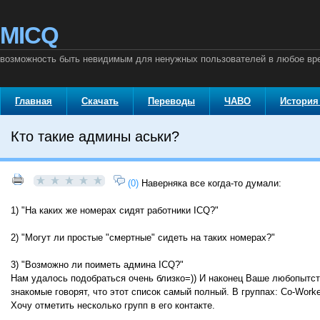
MICQ
возможность быть невидимым для ненужных пользователей в любое вр
Главная
Скачать
Переводы
ЧАВО
История
Кто такие админы аськи?
(0)
Наверняка все когда-то думали:
1) "На каких же номерах сидят работники ICQ?"
2) "Могут ли простые "смертные" сидеть на таких номерах?"
3) "Возможно ли поиметь админа ICQ?"
Нам удалось подобраться очень близко=)) И наконец Ваше любопытств
знакомые говорят, что этот список самый полный. В группах: Co-Worker
Хочу отметить несколько групп в его контакте.