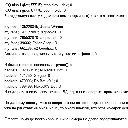
ICQ uins i give; 55515; stanislav - dev; 0
ICQ uins i give; 87778; Leon - web; 0
За отдельную плату я дам вам номер админа =) Как этож надо было пр
my fans; 135220845; Judea Warrior
my fans; 147122097; NightWolf; 0
my fans; 285532070; stupid fish; 0
my fans; 39666; Fallen Angel; 0
my fans; 661186; o2 Goodiez; 0
Админы столь популярны, что и у них есть фанаты;)
И больше всего порадовала группа)))))
hackers; 102030404; NukedX's Bot; 0
hackers; 171750; Sergue; 0
hackers; 470006; PMBot v0.1; 0
hackers; 799499; NukedX's Bot; 0
Иногда работникам влом лезть в БД icq, и они поверяют примаки номе
По данному списку, можно сверять свои пятерки, админские они или н
уже не работает на мирабилис, то много шансов, что этот номерок ося
2)Могут, но чаще всего хорошенькие номера не долго задерживаются 