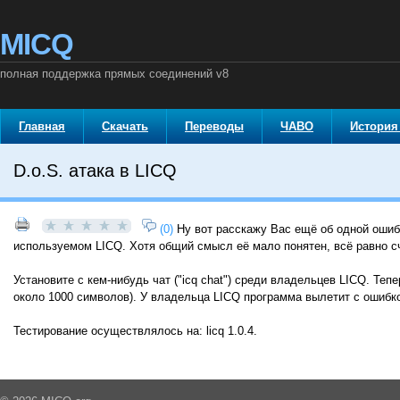
MICQ
полная поддержка прямых соединений v8
Главная
Скачать
Переводы
ЧАВО
История
D.o.S. атака в LICQ
(0)
Ну вот расскажу Вас ещё об одной ошибк
используемом LICQ. Хотя общий смысл её мало понятен, всё равно сч
Установите с кем-нибудь чат ("icq chat") среди владельцев LICQ. Те
около 1000 символов). У владельца LICQ программа вылетит с ошибк
Тестирование осуществлялось на: licq 1.0.4.