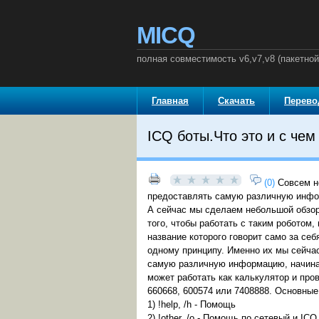
MICQ
полная совместимость v6,v7,v8 (пакетно
Главная
Скачать
Перев
ICQ боты.Что это и с чем 
(0)
Совсем н
предоставлять самую различную инфор
А сейчас мы сделаем небольшой обзо
того, чтобы работать с таким роботом,
название которого говорит само за себ
одному принципу. Именно их мы сейчас 
самую различную информацию, начиная 
может работать как калькулятор и про
660668, 600574 или 7408888. Основные
1) !help, /h - Помощь
2) !other, /o - Помощь по сетевый и IC