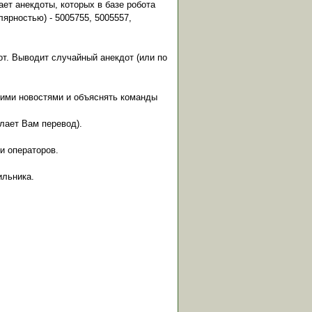
вает анекдоты, которых в базе робота
ярностью) - 5005755, 5005557,
от. Выводит случайный анекдот (или по
ними новостями и объяснять команды
ылает Вам перевод).
и операторов.
ильника.