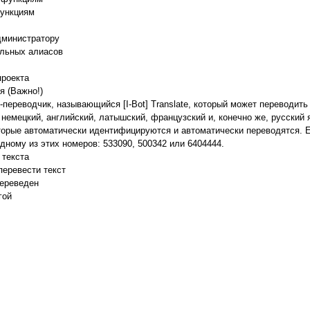
 функциям
Администратору
тельных алиасов
проекта
ия (Важно!)
ереводчик, называющийся [I-Bot] Translate, который может переводить н
немецкий, английский, латышский, французский и, конечно же, русский 
оторые автоматически идентифицируются и автоматически переводятся. 
одному из этих номеров: 533090, 500342 или 6404444.
д текста
 перевести текст
 переведен
гой