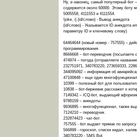
Ну, и наконец, самый популярный бот – 
содержится около 60000. Этому боту м
5005558, 4111553 и 4111554.
!joke, /j (id/слово) - Вывод анекдота
(id/слово) - Указывается ID анекдота 
параметру ID и ключевому слову)
64464644 (новый номер - 757555) – д
программирования.
8666668 – бот-переводчик (посылаете с
474974 – погода (отправляете название
232751971, 340783220, 273659333, 22
344095092 – информация об авиарейса
47100848 – еще один многофункционал
10399 – полезный бот для пользовател
10838 – бот-биржевик расскажет о кот
7149342 – ICQ-бот, выдающий афоризм
9788159 – анекдоты.
9936895 – многофункционал, также выд
7124210 – переводчик.
232874423 - чат-бот.
757555 - бот выдает примак по запросу
566899 - гороскоп, списки кидал, халява
340783220 - SMS Bot