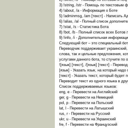
3) !string, /str - Помощь по текстовым
4) !about, /a - Информация о Боте
5) !adminmsg, /am [текст] - Написать 
6) !alias, /al - Полный список дополни
7) !stat, /s - Статистика Бота
8) !bot, /b - Полный список всех Ботов 
9) !info, /i - Дополнительная информац
Следующий бот – это специальный бот-п
Переводчик поддерживает украинский, 
слова, так и цельные предложения, к
услугами данного бота, то стучите по 
![язык] [текст], /[язык] [текст] - Перево
[язык] - Указать язык, на который надо
[текст] - Указать текст, который будет
Переводит текст из одного языка в дру
Список поддерживаемых языков:
eng, e - Перевести на Английский
ger, g - Перевести на Немецкий
pol, p - Перевести на Польский
lat, l - Перевести на Латышский
rus, r - Перевести на Русский
ukr, u - Перевести на Украинский
fre, f - Перевести на Французский