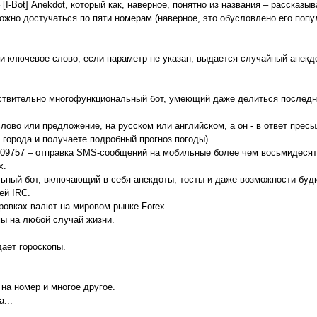
[I-Bot] Anekdot, который как, наверное, понятно из названия – рассказы
ожно достучаться по пяти номерам (наверное, это обусловлено его попул
или ключевое слово, если параметр не указан, выдается случайный анекд
ействительно многофункциональный бот, умеющий даже делиться послед
лово или предложение, на русском или английском, а он - в ответ прес
 города и получаете подробный прогноз погоды).
8609757 – отправка SMS-сообщений на мобильные более чем восьмидесят
х.
ьный бот, включающий в себя анекдоты, тосты и даже возможности буд
ей IRC.
ировках валют на мировом рынке Forex.
ы на любой случай жизни.
ает гороскопы.
 на номер и многое другое.
...