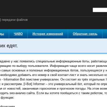
й) передачи файлов
оды
ЧАВО
История изменений
Обратная связь
их едят.
едавно у нас появились специальные информационные боты, работающие 
мацию по выбору пользователя. Информация чаще всего носит развлек
р самых основных и полезных информационных ботов, пользующихся у 
 необходимо добавить его номер в свой контакт-лист и знать несколько 
я - Information Bot поистине универсален. Он состоит из трёх отдельных
и рассмотрим. [I-Bot] Informer – это универсальный бот, который по о
от новостей, заканчивая гороскопом и прогнозом погоды. На этом возм
водить seo-анализ сайта. Если вы хотите пообщаться с таким роботом, 
 функции:
Q функциям