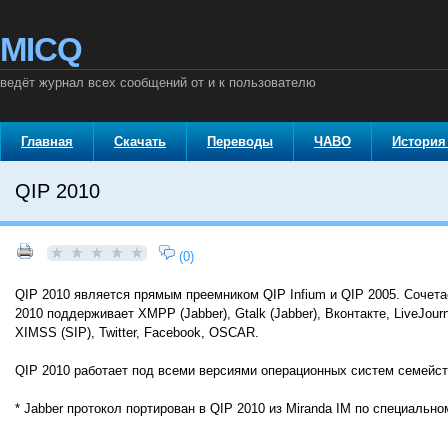
MICQ
ведёт журнал всех сообщений от и к пользователю
Главная
Скачать
Переводы
ЧАВО
История
QIP 2010
(0)
QIP 2010 является прямым преемником QIP Infium и QIP 2005. Сочета
2010 поддерживает XMPP (Jabber), Gtalk (Jabber), Вконтакте, LiveJourn
XIMSS (SIP), Twitter, Facebook, OSCAR.
QIP 2010 работает под всеми версиями операционных систем семейств
* Jabber протокол портирован в QIP 2010 из Miranda IM по специальн