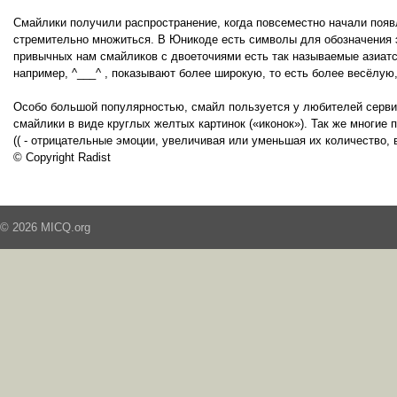
Смайлики получили распространение, когда повсеместно начали поя
стремительно множиться. В Юникоде есть символы для обозначения эмоц
привычных нам смайликов с двоеточиями есть так называемые азиатс
например, ^___^ , показывают более широкую, то есть более весёлую
Особо большой популярностью, смайл пользуется у любителей серви
смайлики в виде круглых желтых картинок («иконок»). Так же многие 
(( - отрицательные эмоции, увеличивая или уменьшая их количество, 
© Copyright Radist
© 2026 MICQ.org