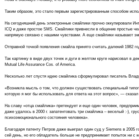
Таким образом, это стало первым зарегистрированным способом испо
На сегодняшний день электронные смайлики прочно оккупировали Интер
ICQ и даже простое SMS. Смайлики привнесли в общение простые чел
напрямую связано с нашими чувствами. А еще смайлики называют э
Отправной точкой появления смайла принято считать далекий 1982 го
Так картинку в виде двух точек и дуги в желтом круге нарисовал в д
Mutual Life Assurance Cos. of America.
Несколько лет спустя идею смайлика сформулировал писатель Влад
«Возникла мысль о том, что должен существовать специальный типог
которую я мог бы использовать для ответа на этот вопрос», — сказал 
На славу «отца смайлика» претендует и еще один человек, предприи
даже удалось в 2000 г. запатентовать три смайлика – веселый :-), гру
психоэмоционального состояния человека».
Благодаря патенту Петров даже выиграл один суд у Siemens в 2005 го
сей день, но его обладатель больше не предпринимает попыток ни с к