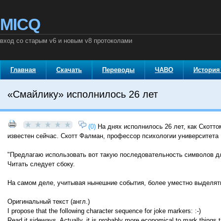
MICQ
вход со старым v6 и новым v8 протоколами
Главная
Скачать
Переводы
ЧАВО
История
«Смайлику» исполнилось 26 лет
(0)
На днях исполнилось 26 лет, как Скотт
известен сейчас. Скотт Фалман, профессор психологии университета 
"Предлагаю использовать вот такую последовательность символов дл
Читать следует сбоку.
На самом деле, учитывая нынешние события, более уместно выделять
Оригинальный текст (англ.)
I propose that the following character sequence for joke markers: :-)
Read it sideways. Actually, it is probably more economical to mark things t