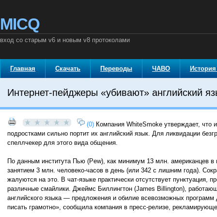
MICQ
вход со старым v6 и новым v8 протоколами
Главная
Скачать
Переводы
ЧАВО
История
Интернет-пейджеры «убивают» английский яз
(0)
Компания WhiteSmoke утверждает, что и
подростками сильно портит их английский язык. Для ликвидации без
спеллчекер для этого вида общения.
По данным института Пью (Pew), как минимум 13 млн. американцев в 
занятием 3 млн. человеко-часов в день (или 342 с лишним года). Сок
жалуются на это. В чат-языке практически отсутствует пунктуация, 
различные смайлики. Джеймс Биллингтон (James Billington), работаю
английского языка — предложения и обилие всевозможных программ д
писать грамотно», сообщила компания в пресс-релизе, рекламирующ