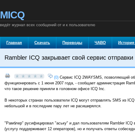
MICQ
ведёт журнал всех сообщений от и к пользователю
Главная
Скачать
Переводы
ЧАВО
История
Rambler ICQ закрывает свой сервис отправки
(0)
Сервис ICQ 2WAYSMS, позволяющий об
функционировать с 1 июня 2007 года, - сообщает администрация Ramb
что такое решение приняли в головном офисе ICQ Inc.
В некоторых странах пользователи ICQ могут отправлять SMS из ICQ
небольшой и в последние пару лет не расиширялся.
"Рамблер" русифицировал "аську" и дал пользователям Rambler ICQ 
(услугу поддерживают 12 операторов), но и получать ответы собеседн