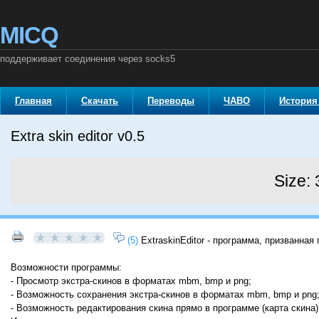
MICQ
поддерживает соединения через socks5
Главная
Скачать
Переводы
ЧАВО
История
Extra skin editor v0.5
Size:
(5)
ExtraskinEditor - программа, призванна
Возможности программы:
- Просмотр экстра-скинов в форматах mbm, bmp и png;
- Возможность сохранения экстра-скинов в форматах mbm, bmp и png
- Возможность редактирования скина прямо в программе (карта скина)