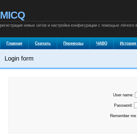
MICQ
регистрация новых uin'ов и настройка конфигурации с помощью лёгкого 
Главная
Скачать
Переводы
ЧАВО
История
Login form
User name:
Password:
Remember m