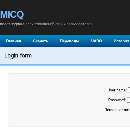
MICQ
ведёт журнал всех сообщений от и к пользователю
Главная
Скачать
Переводы
ЧАВО
История
Login form
User name:
Password:
Remember m