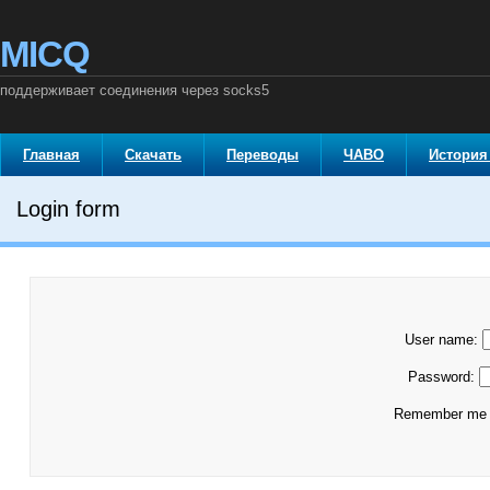
MICQ
поддерживает соединения через socks5
Главная
Скачать
Переводы
ЧАВО
История
Login form
User name:
Password:
Remember m